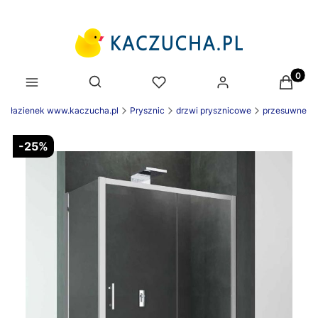
Produk
Otwórz wyszukiwarkę
ie łazienek www.kaczucha.pl
Prysznic
drzwi prysznicowe
przesuwne
-25%