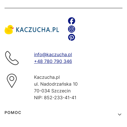
info@kaczucha.pl
+48 780 790 346
Kaczucha.pl
ul. Nadodrzańska 10
70-034 Szczecin
NIP: 852-233-41-41
Linki w stopce
POMOC