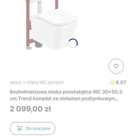
4.07
stelaż + miska WC komplet
Bezkołnierzowa miska prostokątna WC 35x50,5
cm Trend komplet ze stelażem podtynkowym
Tece i czarnym przyciskiem TeceNow
Cena
2 099,00 zł
TR2216+Tece
Do koszyka