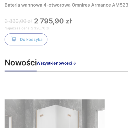
Bateria wannowa 4-otworowa Omnires Armance AM523
2 795,90 zł
3 830,00 zł
Najniższa cena:
2 328,70 zł
Do koszyka
Nowości
Wszystkie nowości