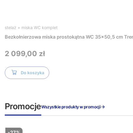
stelaż + miska WC komplet
Bezkołnierzowa miska prostokątna WC 35x50,5 cm Tre
Cena
2 099,00 zł
Do koszyka
Promocje
Wszystkie produkty w promocji
-27%