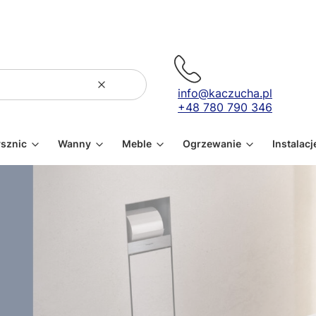
Wyczyść
Szukaj
info@kaczucha.pl
+48 780 790 346
ysznic
Wanny
Meble
Ogrzewanie
Instalacj