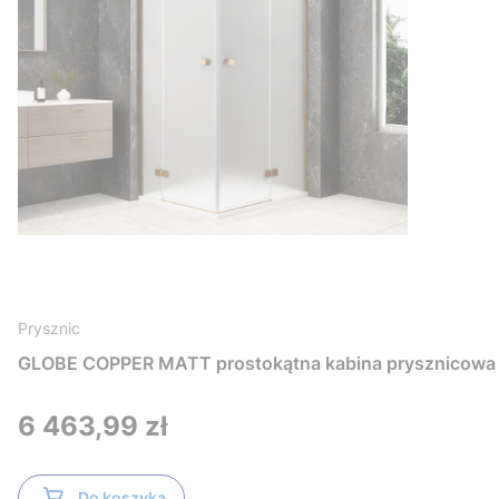
Prysznic
GLOBE COPPER MATT prostokątna kabina prysznicowa 
Cena
6 463,99 zł
Do koszyka