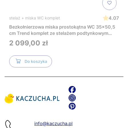
4.07
stelaż + miska WC komplet
Bezkołnierzowa miska prostokątna WC 35x50,5
cm Trend komplet ze stelażem podtynkowym
Tece i czarnym przyciskiem TeceNow
Cena
2 099,00 zł
TR2216+Tece
Do koszyka
info@kaczucha.pl