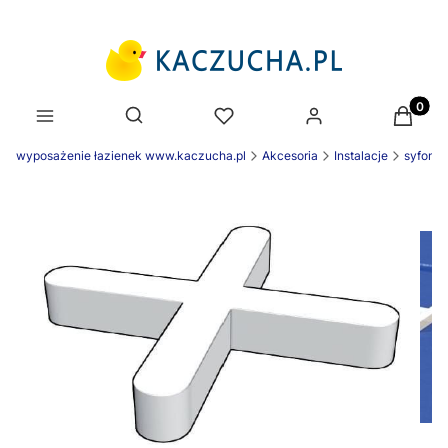
Produk
Otwórz wyszukiwarkę
wyposażenie łazienek www.kaczucha.pl
Akcesoria
Instalacje
syfony i