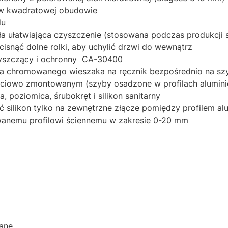
 w kwadratowej obudowie
du
 ułatwiająca czyszczenie (stosowana podczas produkcji s
isnąć dolne rolki, aby uchylić drzwi do wewnątrz
zyszczący i ochronny CA-30400
 chromowanego wieszaka na ręcznik bezpośrednio na szyb
ęściowo zmontowanym (szyby osadzone w profilach alumin
 poziomica, śrubokręt i silikon sanitarny
ć silikon tylko na zewnętrzne złącze pomiędzy profilem a
anemu profilowi ściennemu w zakresie 0-20 mm
ane