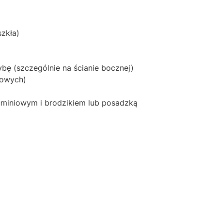
zkła)
ę (szczególnie na ścianie bocznej)
iowych)
luminiowym i brodzikiem lub posadzką