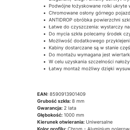
Podwójne łożyskowane rolki ukryte
Chromowane osłony górnego pojaz
ANTIDROP obróbka powierzchni szkła
Łatwe do czyszczenia: wystarczy nac
Do mycia szkła polecamy środek c
Możliwość dodatkowego przyklejenia
Kabiny dostarczane są w stanie cz
Do montażu wymagana jest wiertarka,
W celu uzyskania szczelności nałoży
Łatwy montaż możliwy dzięki wysuw
EAN:
8590913901409
Grubość szkła:
8 mm
Gwarancja:
2 lata
Głębokość:
1000 mm
Kierunek otwierania:
Uniwersalne
Kolor profilu:
Chrom - Aluminium polerow