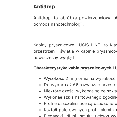
Antidrop
Antidrop, to obróbka powierzchniowa uł
pomocą nanotechnologii.
Kabiny prysznicowe LUCIS LINE, to kla
przestrzeni i światła w kabinie prysznic
nowoczesny wygląd.
Charakterystyka kabin prysznicowych L
Wysokość 2 m (normalna wysokość k
Do wyboru aż 66 rozwiązań przestrz
Niektóre części wykonae są ze szkł
Wykonae szkła hartowanego zgodnie
Profile uszczelniające są osadzone 
Kształt polerowanych profili alumi
Elegancki, długi i smukły uchwyt w