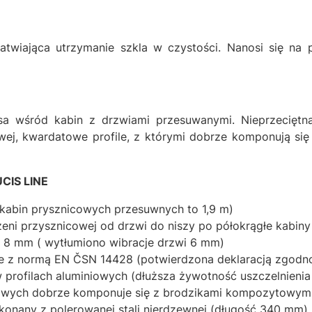
atwiająca utrzymanie szkla w czystości. Nanosi się na p
sa wśród kabin z drzwiami przesuwanymi. Nieprzecięt
owej, kwardatowe profile, z którymi dobrze komponują się
UCIS LINE
abin prysznicowych przesuwnych to 1,9 m)
eni przysznicowej od drzwi do niszy po półokrągłe kabiny
a 8 mm ( wytłumiono wibracje drzwi 6 mm)
 z normą EN ČSN 14428 (potwierdzona deklaracją zgodno
w profilach aluminiowych (dłuższa żywotność uszczelnienia
niowych dobrze komponuje się z brodzikami kompozytowym
ykonany z polerowanej stali nierdzewnej (długość 340 mm)