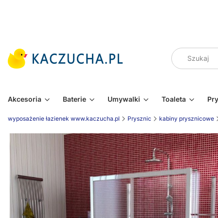
Akcesoria
Baterie
Umywalki
Toaleta
Pr
wyposażenie łazienek www.kaczucha.pl
Prysznic
kabiny prysznicowe