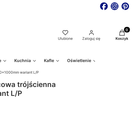
Produkt
Ulubione
Zaloguj się
Koszyk
e
Kuchnia
Kafle
Oświetlenie
00x1000mm wariant L/P
cowa trójścienna
nt L/P