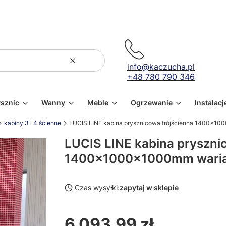
Wyczyść
Szukaj
info@kaczucha.pl
+48 780 790 346
ysznic
Wanny
Meble
Ogrzewanie
Instalacj
kabiny 3 i 4 ścienne
LUCIS LINE kabina prysznicowa trójścienna 1400x10
LUCIS LINE kabina pryszni
1400x1000x1000mm waria
Czas wysyłki:
zapytaj w sklepie
6 093,99 zł
Cena