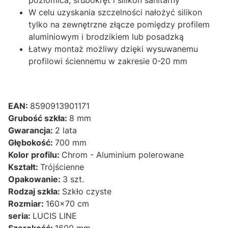
W celu uzyskania szczelności nałożyć silikon
tylko na zewnętrzne złącze pomiędzy profilem
aluminiowym i brodzikiem lub posadzką
Łatwy montaż możliwy dzięki wysuwanemu
profilowi ściennemu w zakresie 0-20 mm
EAN:
8590913901171
Grubość szkła:
8 mm
Gwarancja:
2 lata
Głębokość:
700 mm
Kolor profilu:
Chrom - Aluminium polerowane
Kształt:
Trójścienne
Opakowanie:
3 szt.
Rodzaj szkła:
Szkło czyste
Rozmiar:
160x70 cm
seria:
LUCIS LINE
Szerokość:
1600 mm