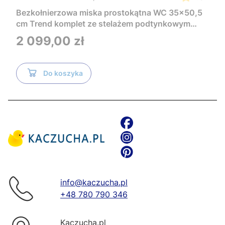
Bezkołnierzowa miska prostokątna WC 35x50,5
cm Trend komplet ze stelażem podtynkowym
Tece i czarnym przyciskiem TeceNow
Cena
2 099,00 zł
TR2216+Tece
Do koszyka
info@kaczucha.pl
+48 780 790 346
Kaczucha.pl