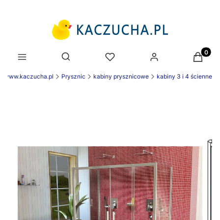
Produk
Otwórz wyszukiwarkę
ek www.kaczucha.pl
Prysznic
kabiny prysznicowe
kabiny 3 i 4 ścienne