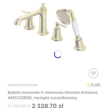
0.00
baterie łazienkowe
Bateria wannowa 4-otworowa Omnires Armance
AM5232BSB, mosiądz szczotkowany
2 328,70 zł
3 190,00 zł