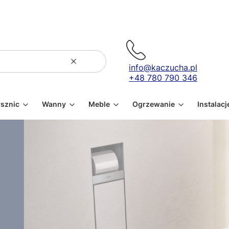
Wyczyść
Szukaj
info@kaczucha.pl
+48 780 790 346
ysznic
Wanny
Meble
Ogrzewanie
Instalacj