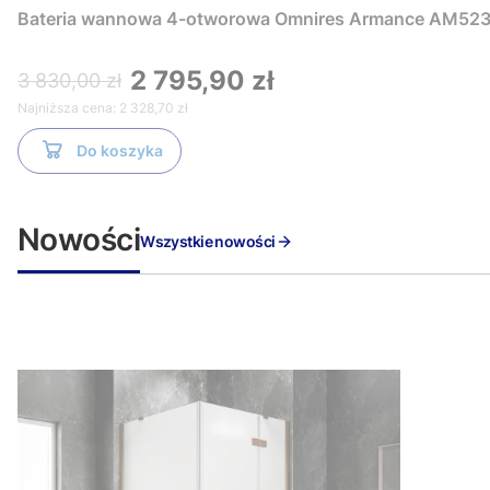
Bateria wannowa 4-otworowa Omnires Armance AM523
2 795,90 zł
3 830,00 zł
Najniższa cena:
2 328,70 zł
Do koszyka
Nowości
Wszystkie nowości