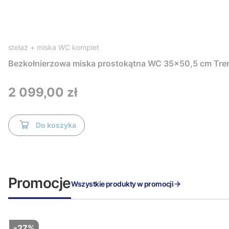
stelaż + miska WC komplet
Bezkołnierzowa miska prostokątna WC 35x50,5 cm Tre
Cena
2 099,00 zł
Do koszyka
Promocje
Wszystkie produkty w promocji
-27%