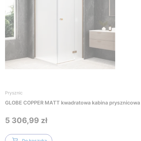
Prysznic
GLOBE COPPER MATT kwadratowa kabina prysznicowa
Cena
5 306,99 zł
Do koszyka