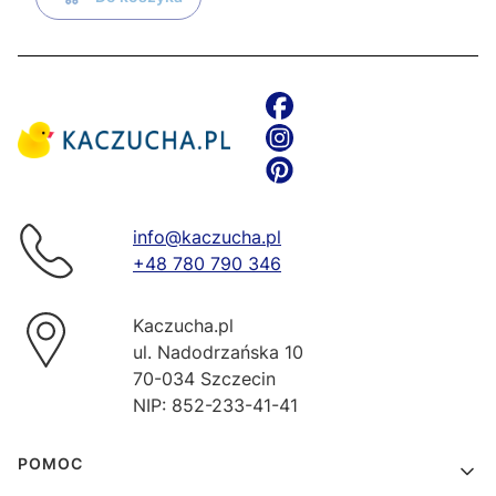
info@kaczucha.pl
+48 780 790 346
Kaczucha.pl
ul. Nadodrzańska 10
70-034 Szczecin
NIP: 852-233-41-41
Linki w stopce
POMOC