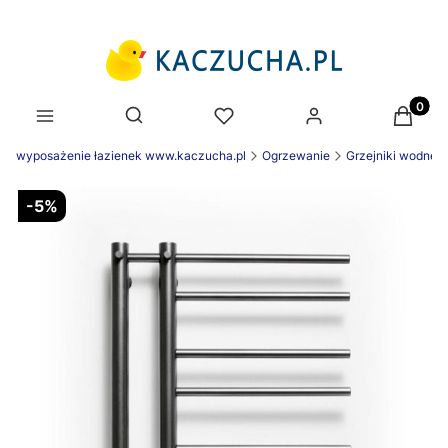
Produk
Otwórz wyszukiwarkę
wyposażenie łazienek www.kaczucha.pl
Ogrzewanie
Grzejniki wodne 
-5%