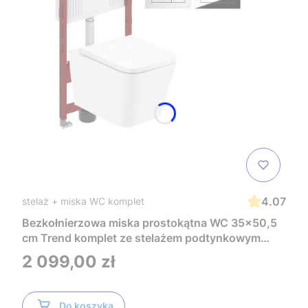
4.07
stelaż + miska WC komplet
Bezkołnierzowa miska prostokątna WC 35x50,5
cm Trend komplet ze stelażem podtynkowym
Tece i czarnym przyciskiem TeceNow
Cena
2 099,00 zł
TR2216+Tece
Do koszyka