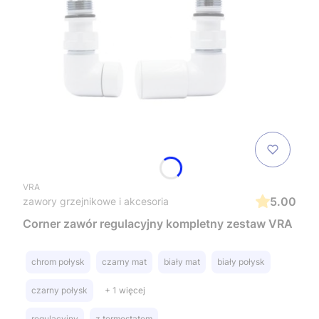
VRA
5.00
zawory grzejnikowe i akcesoria
Corner zawór regulacyjny kompletny zestaw VRA
chrom połysk
czarny mat
biały mat
biały połysk
czarny połysk
+ 1 więcej
regulacyjny
z termostatem