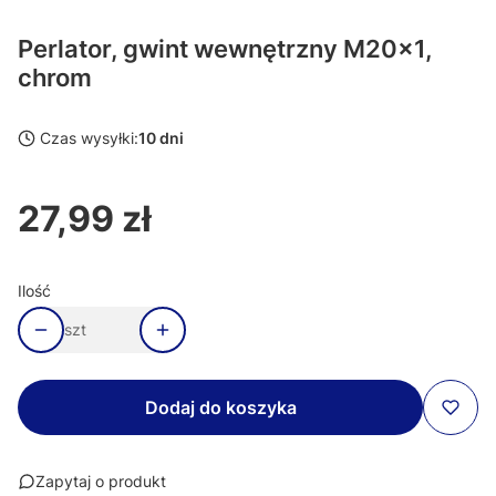
Perlator, gwint wewnętrzny M20x1,
chrom
Czas wysyłki:
10 dni
27,99 zł
Cena
Ilość
szt
Dodaj do koszyka
Zapytaj o produkt