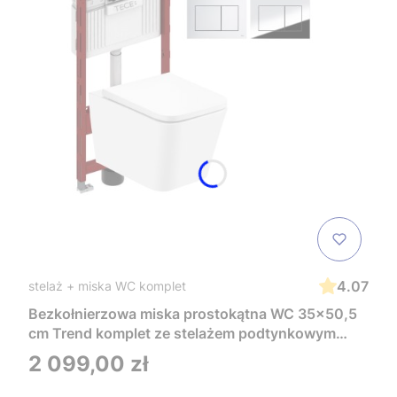
4.07
stelaż + miska WC komplet
Bezkołnierzowa miska prostokątna WC 35x50,5
cm Trend komplet ze stelażem podtynkowym
Tece i czarnym przyciskiem TeceNow
Cena
2 099,00 zł
TR2216+Tece