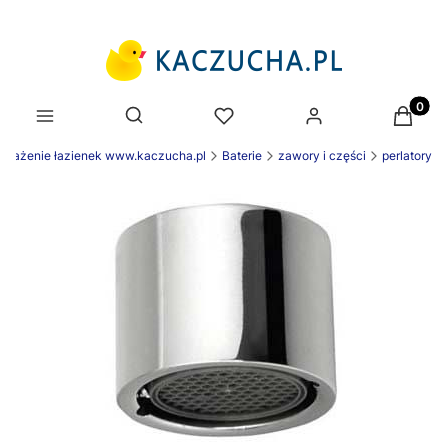
Produk
Otwórz wyszukiwarkę
osażenie łazienek www.kaczucha.pl
Baterie
zawory i części
perlatory