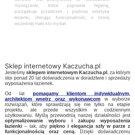
rozwiązanie, które poprawia higienę,
porządkuje przestrzeń i podnosi estetykę
łazienki, oferując funkcjonalność, o której
wcześniej mało kto myślał.
Sklep internetowy Kaczucha.pl
Jesteśmy
sklepem internetowym Kaczucha.pl
, za którym
stoi ponad 20 lat doświadczenia w doradztwie i sprzedaży
wyposażenia łazienek.
Od lat
pomagamy klientom indywidualnym,
architektom wnętrz oraz wykonawcom
w wyborze
rozwiązań, które sprawdzają się nie tylko na etapie
projektu, ale przede wszystkim w codziennym
użytkowaniu. Myślą przewodnią naszej działalności jest
optymalizowanie wyboru i zakupu wyposażenia
łazienki
– tak, aby
piękno i elegancja szły w parze z
funkcjonalnością oraz ceną
. Dzięki doświadczeniu