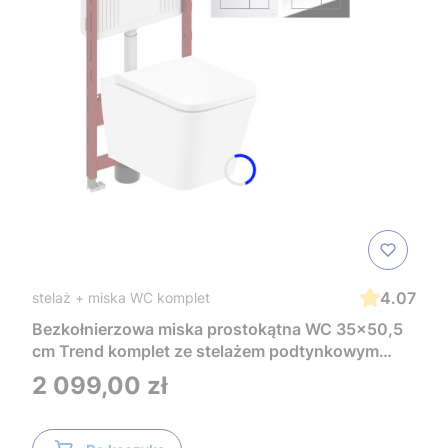
4.07
stelaż + miska WC komplet
Bezkołnierzowa miska prostokątna WC 35x50,5
cm Trend komplet ze stelażem podtynkowym
Tece i czarnym przyciskiem TeceNow
Cena
2 099,00 zł
TR2216+Tece