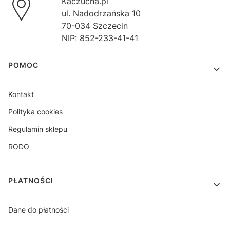
Kaczucha.pl
ul. Nadodrzańska 10
70-034 Szczecin
NIP: 852-233-41-41
Linki w stopce
POMOC
Kontakt
Polityka cookies
Regulamin sklepu
RODO
PŁATNOŚCI
Dane do płatności