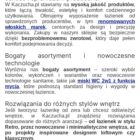
W Kaczucha.pl stawiamy na
wysoką jakość produktów
,
które łączą trwałość, estetykę i komfort codziennego
użytkowania. Oferujemy wyposażenie łazienek od
sprawdzonych producentów, w tym
renomowanych
włoskich marek
, cenionych za design i precyzję
wykonania. Zakupy w naszym sklepie są bezpieczne
dzięki
bezproblemowemu zwrotowi
, który daje pełen
komfort podejmowania decyzji.
Bogaty asortyment i nowoczesne
technologie
Wyróżnia nas
bogaty asortyment
– szeroki wybór
kolorów, wykończeń i wariantów oraz nowoczesne
technologie sanitarne, takie jak
miski WC 2w1 z funkcją
mycia
, które podnoszą standard higieny i wygody w
nowoczesnej łazience.
Rozwiązania do różnych stylów wnętrz
Jeśli tworzysz łazienkę od zera lub chcesz odświeżyć
wnętrze, w Kaczucha.pl znajdziesz rozwiązania
dopasowane do różnych aranżacji –
od łazienek w stylu
Retro, przez nowoczesne i minimalistyczne wnętrza, aż
po projekty inspirowane designem loftowym czy
klasycznym
.