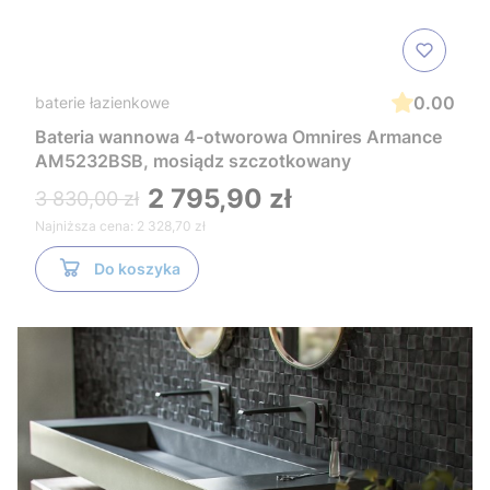
0.00
baterie łazienkowe
Bateria wannowa 4-otworowa Omnires Armance
AM5232BSB, mosiądz szczotkowany
2 795,90 zł
3 830,00 zł
Najniższa cena:
2 328,70 zł
Do koszyka