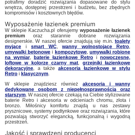
potrafimy doradzić rozwiązania dopasowane do stylu
wnętrza, dostępnej przestrzeni i budżetu, bez zbędnych
kompromisów i kosztownych błędów.
Wyposażenie łazienek premium
W sklepie Kaczucha.pl oferujemy
wyposażenie łazienek
premium
oraz starannie dobrane rozwiązania
designerskie. W naszej ofercie znajdują się m.in.
toalety
myjące
i
smart WC
,
wanny wolnostojące Retro
,
umywalki betonowe
i
kompozytowe
,
umywalki robione
na wymiar
,
baterie łazienkowe Retro
i
nowoczesne,
loftowe w kolorze czarny mat
,
grzejniki łazienkowe
dekoracyjne
, a także
akcesoria łazienkowe w stylu
Retro
i
klasycznym
.
W sklepie znajdziesz również
akcesoria i wanny
dedykowane osobom z niepełnosprawnością oraz
starszym
. W naszej ofercie czekają na Ciebie stylizowane
baterie Retro i akcesoria w odcieniach chromu, złota i
bronzo. Miłośnicy komfortu znajdą u nas zestawy
prysznicowe, systemy podtynkowe oraz rozwiązania, które
pozwalają stworzyć elegancką, funkcjonalną i wygodną
przestrzeń.
Jakość i sprawdzeni producenci