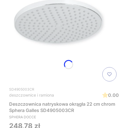
SD4905003CR
0.00
deszczownice i ramiona
Deszczownica natryskowa okrągła 22 cm chrom
Sphera Galles SD4905003CR
SPHERA DOCCE
Cena
248,78 zł