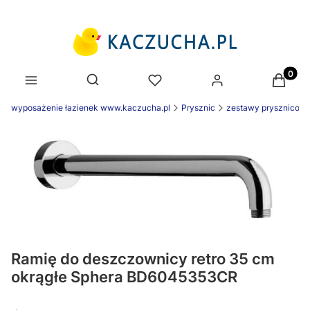
Produk
Otwórz wyszukiwarkę
wyposażenie łazienek www.kaczucha.pl
Prysznic
zestawy prysznicow
Ramię do deszczownicy retro 35 cm
okrągłe Sphera BD6045353CR