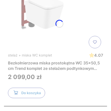
4.07
stelaż + miska WC komplet
Bezkołnierzowa miska prostokątna WC 35x50,5
cm Trend komplet ze stelażem podtynkowym
Tece i czarnym przyciskiem TeceNow
Cena
2 099,00 zł
TR2216+Tece
Do koszyka