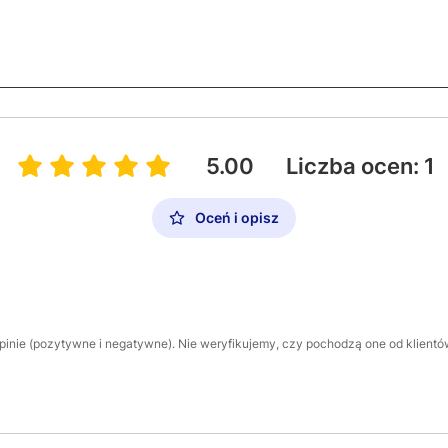
5.00
Liczba ocen: 1
Oceń i opisz
inie (pozytywne i negatywne). Nie weryfikujemy, czy pochodzą one od klientów,