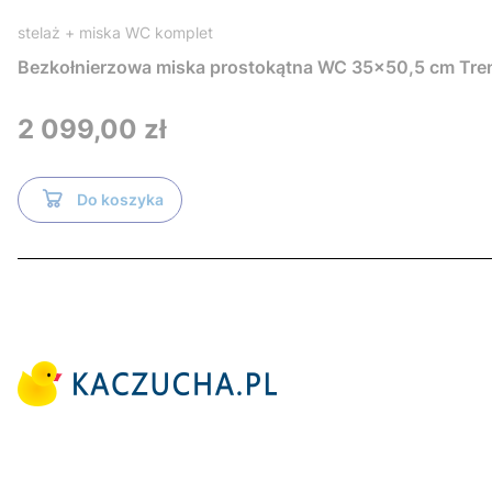
stelaż + miska WC komplet
Bezkołnierzowa miska prostokątna WC 35x50,5 cm Tre
Cena
2 099,00 zł
Do koszyka