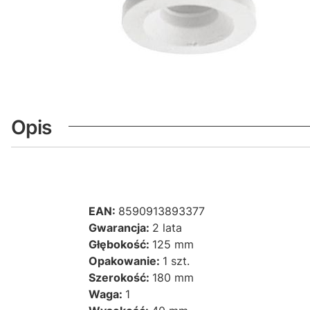
Opis
EAN:
8590913893377
Gwarancja:
2 lata
Głębokość:
125 mm
Opakowanie:
1 szt.
Szerokość:
180 mm
Waga:
1