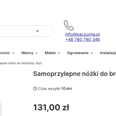
Wyczyść
Szukaj
info@kaczucha.pl
+48 780 790 346
ysznic
Wanny
Meble
Ogrzewanie
Instalacj
pne nóżki do brodzika, 5szt.
Samoprzylepne nóżki do bro
Czas wysyłki:
10 dni
131,00 zł
Cena