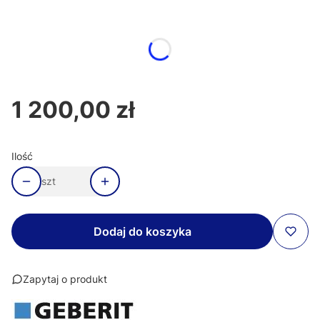
Wybierz wariant produktu:
Poszczególne warianty mogą różnić się ceną
1 200,00 zł
Cena
Ilość
szt
Dodaj do koszyka
Zapytaj o produkt