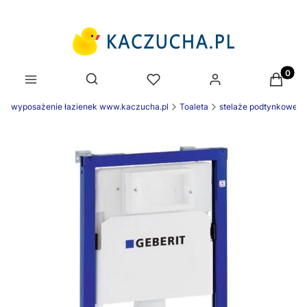
Produk
Otwórz wyszukiwarkę
wyposażenie łazienek www.kaczucha.pl
Toaleta
stelaże podtynkowe