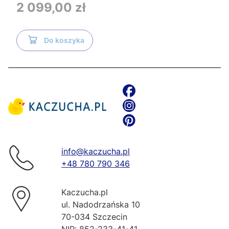
Tece i czarnym przyciskiem TeceNow
Cena
2 099,00 zł
TR2216+Tece
Do koszyka
info@kaczucha.pl
+48 780 790 346
Kaczucha.pl
ul. Nadodrzańska 10
70-034 Szczecin
NIP: 852-233-41-41