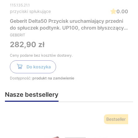
115.135.21.1
0.00
przyciski spłukujące
Geberit Delta50 Przycisk uruchamiający przedni
do spłuczek podtynk. UP100, chrom błyszczący
115.135.21.1
GEBERIT
Cena
282,90 zł
Ceny podane bez kosztów dostawy.
Do koszyka
Dostępność:
produkt na zamówienie
Nasze bestsellery
Bestseller