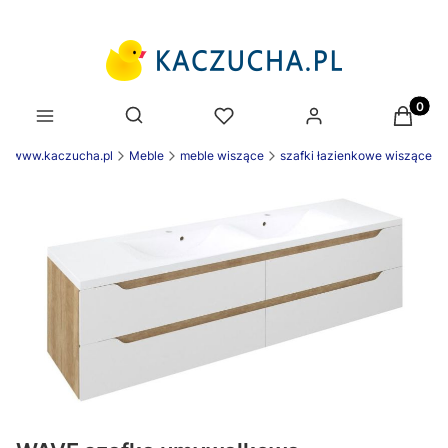
Produk
Otwórz wyszukiwarkę
ek www.kaczucha.pl
Meble
meble wiszące
szafki łazienkowe wiszące