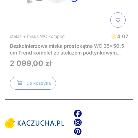
4.07
stelaż + miska WC komplet
Bezkołnierzowa miska prostokątna WC 35x50,5
cm Trend komplet ze stelażem podtynkowym
Tece i czarnym przyciskiem TeceNow
Cena
2 099,00 zł
TR2216+Tece
Do koszyka