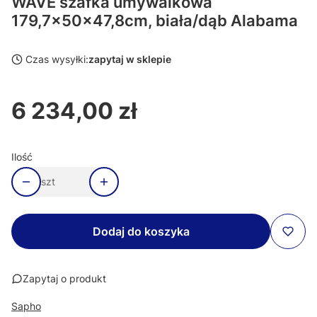
WAVE szafka umywalkowa
179,7x50x47,8cm, biała/dąb Alabama
Czas wysyłki:
zapytaj w sklepie
6 234,00 zł
Cena
Ilość
szt
Dodaj do koszyka
Zapytaj o produkt
Sapho