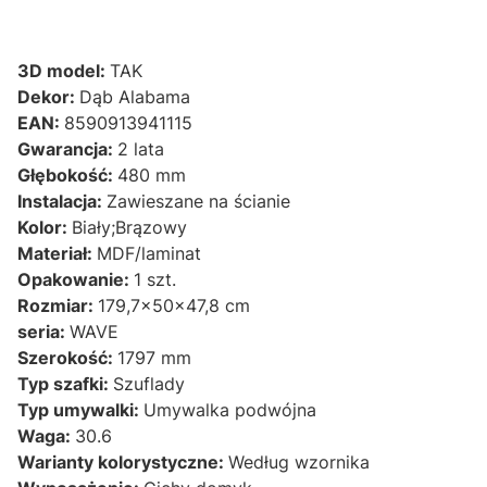
3D model:
TAK
Dekor:
Dąb Alabama
EAN:
8590913941115
Gwarancja:
2 lata
Głębokość:
480 mm
Instalacja:
Zawieszane na ścianie
Kolor:
Biały;Brązowy
Materiał:
MDF/laminat
Opakowanie:
1 szt.
Rozmiar:
179,7x50x47,8 cm
seria:
WAVE
Szerokość:
1797 mm
Typ szafki:
Szuflady
Typ umywalki:
Umywalka podwójna
Waga:
30.6
Warianty kolorystyczne:
Według wzornika