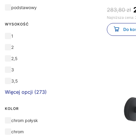
podstawowy
283,80 zł
Najniższa cena:
WYSOKOŚĆ
Do ko
Wysokość
1
2
2,5
3
3,5
Więcej opcji (273)
KOLOR
Kolor
chrom połysk
chrom