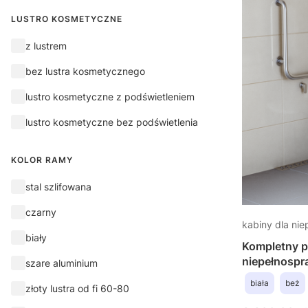
LUSTRO KOSMETYCZNE
Lustro kosmetyczne
z lustrem
bez lustra kosmetycznego
lustro kosmetyczne z podświetleniem
lustro kosmetyczne bez podświetlenia
KOLOR RAMY
Kolor ramy
stal szlifowana
czarny
kabiny dla ni
biały
Kompletny p
niepełnospr
szare aluminium
prysznicową
biała
beż
złoty lustra od fi 60-80