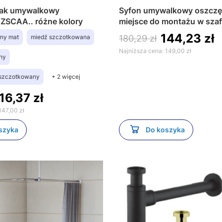
klak umywalkowy
Syfon umywalkowy oszczę
 ZSCAA.. różne kolory
miejsce do montażu w szaf
regulowaną wysokością i d
144,23 zł
rny mat
miedź szczotkowana
180,29 zł
Bonomini 2500IS32B0
Najniższa cena:
149,00 zł
ny
 szczotkowany
+ 2 więcej
16,37 zł
147,00 zł
szyka
Do koszyka