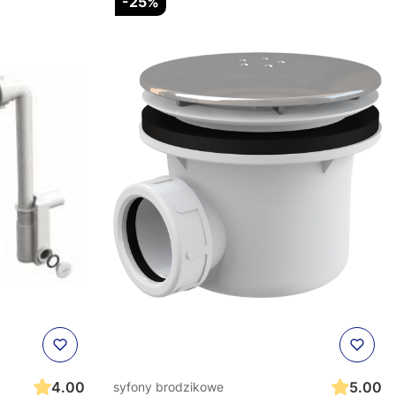
-25%
4.00
5.00
syfony brodzikowe