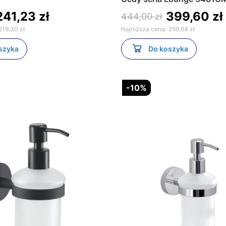
241,23 zł
399,60 zł
444,00 zł
219,30 zł
Najniższa cena:
359,64 zł
szyka
Do koszyka
-10%