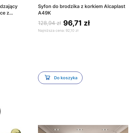
dzający
Syfon do brodzika z korkiem Alcaplast
ce z
A49K
ługością
96,71 zł
128,94 zł
Najniższa cena:
92,10 zł
Do koszyka