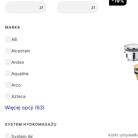
-19%
zł
zł
MARKA
Marka
AB
Alcadrain
Andex
Aqualine
Arco
Azteca
Więcej opcji (63)
SYSTEM HYDROMASAŻU
korki umywal
System hydromasażu
System Air