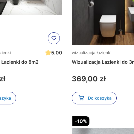
5.00
zienki
wizualizacja łazienki
a Łazienki do 8m2
Wizualizacja Łazienki do 
Cena
zł
369,00 zł
szyka
Do koszyka
-10%