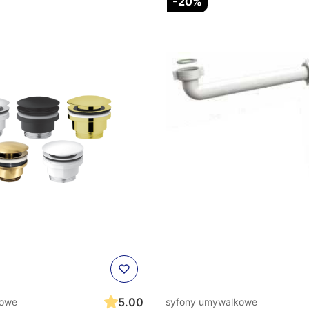
-20%
5.00
kowe
syfony umywalkowe