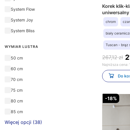
Korek klik-
System Flow
uniwersalny
System Joy
chrom
cza
System Bliss
biały ceramicz
Tuscan - brąz
WYMIAR LUSTRA
2
267,12 zł
Wymiar lustra
50 cm
Najniższa cena:
60 cm
Do ko
70 cm
75 cm
-18%
80 cm
85 cm
Więcej opcji (38)