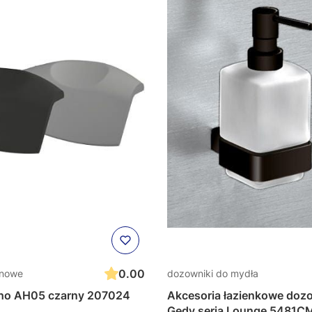
0.00
nnowe
dozowniki do mydła
iho AH05 czarny 207024
Akcesoria łazienkowe doz
Gedy seria Lounge 5481C