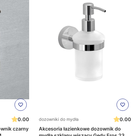
0.00
0.00
dozowniki do mydła
ownik czarny
Akcesoria łazienkowe dozownik do
M
mydła szklany wiszący Gedy Eros 2381