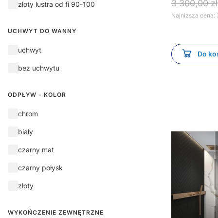
3 300,00 zł
złoty lustra od fi 90-100
Najniższa cena:
UCHWYT DO WANNY
Uchwyt do wanny
uchwyt
Do ko
bez uchwytu
ODPŁYW - KOLOR
Odpływ - kolor
chrom
biały
czarny mat
czarny połysk
złoty
WYKOŃCZENIE ZEWNĘTRZNE