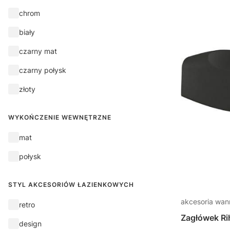
Odpływ i przelew - kolor
chrom
biały
czarny mat
czarny połysk
złoty
WYKOŃCZENIE WEWNĘTRZNE
Wykończenie wewnętrzne
mat
połysk
STYL AKCESORIÓW ŁAZIENKOWYCH
akcesoria wa
styl akcesoriów łazienkowych
retro
Zagłówek R
design