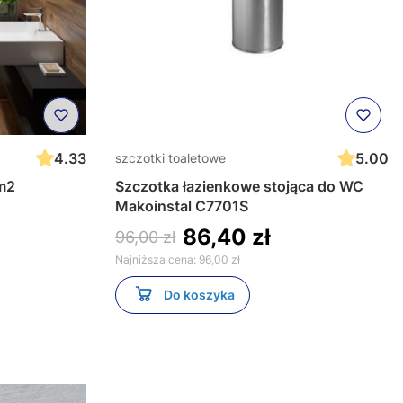
4.33
5.00
szczotki toaletowe
3m2
Szczotka łazienkowe stojąca do WC
Makoinstal C7701S
86,40 zł
96,00 zł
Najniższa cena:
96,00 zł
Do koszyka