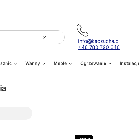
Wyczyść
Szukaj
info@kaczucha.pl
+48 780 790 346
ysznic
Wanny
Meble
Ogrzewanie
Instalacj
ia