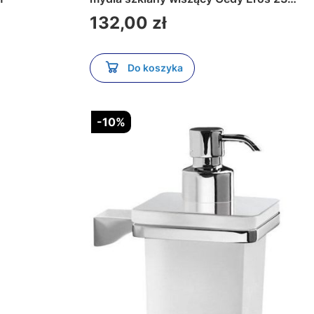
chrom
Cena
132,00 zł
Do koszyka
-10%