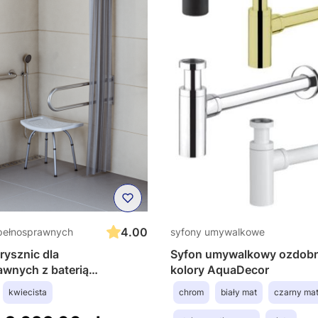
4.00
epełnosprawnych
syfony umywalkowe
rysznic dla
Syfon umywalkowy ozdobn
awnych z baterią
kolory AquaDecor
 i akcesoriami STA1
kwiecista
chrom
biały mat
czarny ma