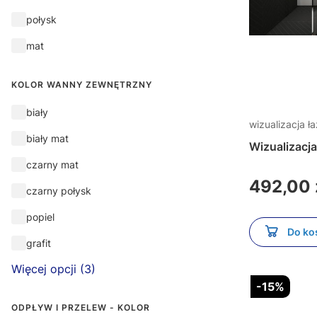
Wykończenie zewnętrzne
połysk
mat
KOLOR WANNY ZEWNĘTRZNY
Kolor wanny zewnętrzny
biały
wizualizacja ła
biały mat
Wizualizacj
czarny mat
Cena
492,00 
czarny połysk
popiel
Do ko
grafit
Więcej opcji (3)
-15%
ODPŁYW I PRZELEW - KOLOR