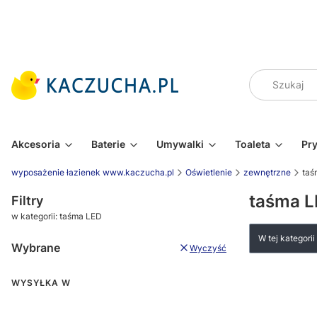
Akcesoria
Baterie
Umywalki
Toaleta
Pr
wyposażenie łazienek www.kaczucha.pl
Oświetlenie
zewnętrzne
taś
taśma 
Filtry
w kategorii: taśma LED
W tej kategori
Wybrane
Wyczyść
WYSYŁKA W
Wysyłka w