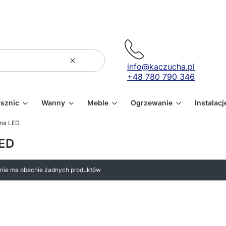
Wyczyść
Szukaj
info@kaczucha.pl
+48 780 790 346
ysznic
Wanny
Meble
Ogrzewanie
Instalacj
ma LED
LED
i nie ma obecnie żadnych produktów