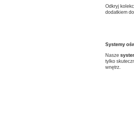
Odkryj kolek
dodatkiem do 
Systemy ośw
Nasze
syste
tylko skutec
wnętrz.