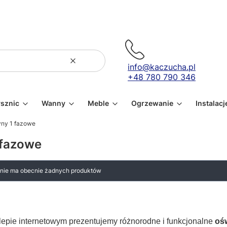
Wyczyść
Szukaj
info@kaczucha.pl
+48 780 790 346
ysznic
Wanny
Meble
Ogrzewanie
Instalacj
yny 1 fazowe
 fazowe
i nie ma obecnie żadnych produktów
epie internetowym prezentujemy różnorodne i funkcjonalne
oś