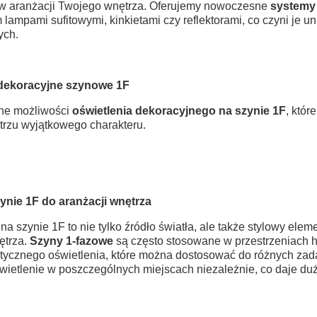
 w aranżacji Twojego wnętrza. Oferujemy nowoczesne
systemy
m lampami sufitowymi, kinkietami czy reflektorami, co czyni je
ych.
 dekoracyjne szynowe 1F
lne możliwości
oświetlenia dekoracyjnego na szynie 1F
, któr
rzu wyjątkowego charakteru.
nie 1F do aranżacji wnętrza
a szynie 1F to nie tylko źródło światła, ale także stylowy elem
ętrza.
Szyny 1-fazowe
są często stosowane w przestrzeniach ha
stycznego oświetlenia, które można dostosować do różnych zad
wietlenie w poszczególnych miejscach niezależnie, co daje du