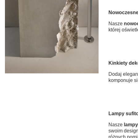
Nowoczesne
Nasze
nowoc
której oświet
Kinkiety dek
Dodaj elegan
komponuje się
Lampy sufit
Nasze
lampy
swoim design
różnych pomi