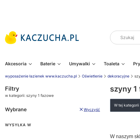
Akcesoria
Baterie
Umywalki
Toaleta
Pr
wyposażenie łazienek www.kaczucha.pl
Oświetlenie
dekoracyjne
sz
szyny 1
Filtry
w kategorii: szyny 1 fazowe
W tej kategori
Wybrane
Wyczyść
WYSYŁKA W
Wysyłka w
W naszym skl