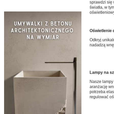
sprawdzi się
światła, w ty
oświetleniow
Oświetlenie
Odkryj unika
nadadzą wnęt
Lampy na szy
Nasze lampy n
aranżację wn
potrzeba ela
regulować oś