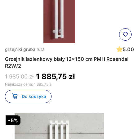
5.00
grzejniki gruba rura
Grzejnik łazienkowy biały 12x150 cm PMH Rosendal
R2W/2
1 885,75 zł
1 985,00 zł
Najniższa cena:
1 885,75 zł
Do koszyka
-5%