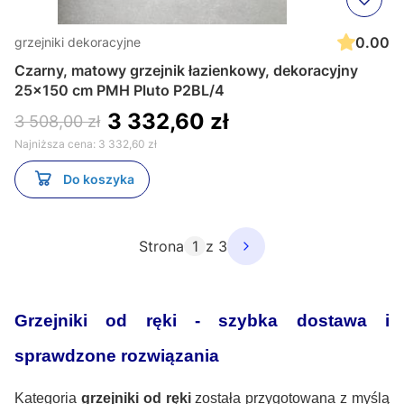
0.00
grzejniki dekoracyjne
Czarny, matowy grzejnik łazienkowy, dekoracyjny
25x150 cm PMH Pluto P2BL/4
3 332,60 zł
3 508,00 zł
Najniższa cena:
3 332,60 zł
Do koszyka
Strona
z 3
Grzejniki od ręki - szybka dostawa i
sprawdzone rozwiązania
Kategoria
grzejniki od ręki
została przygotowana z myślą