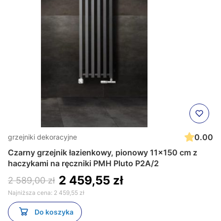
0.00
grzejniki dekoracyjne
Czarny grzejnik łazienkowy, pionowy 11x150 cm z
haczykami na ręczniki PMH Pluto P2A/2
2 459,55 zł
2 589,00 zł
Najniższa cena:
2 459,55 zł
Do koszyka