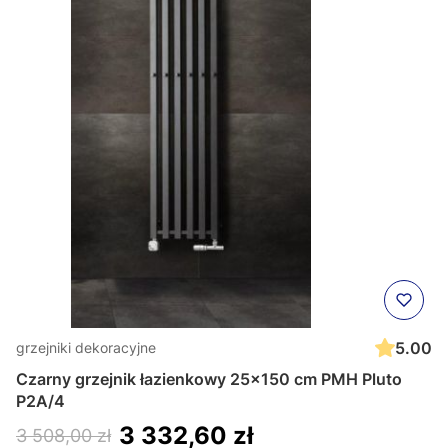
5.00
grzejniki dekoracyjne
Czarny grzejnik łazienkowy 25x150 cm PMH Pluto
P2A/4
3 332,60 zł
3 508,00 zł