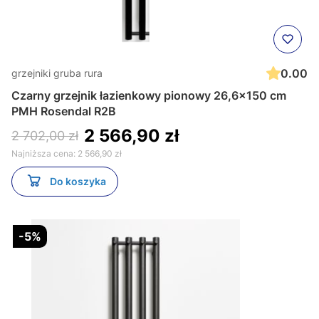
0.00
grzejniki gruba rura
Czarny grzejnik łazienkowy pionowy 26,6x150 cm
PMH Rosendal R2B
2 566,90 zł
2 702,00 zł
Najniższa cena:
2 566,90 zł
Do koszyka
-5%