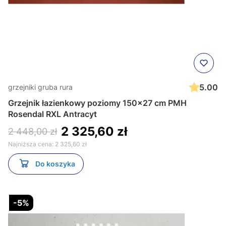
5.00
grzejniki gruba rura
Grzejnik łazienkowy poziomy 150x27 cm PMH
Rosendal RXL Antracyt
2 325,60 zł
2 448,00 zł
Najniższa cena:
2 325,60 zł
Do koszyka
-5%