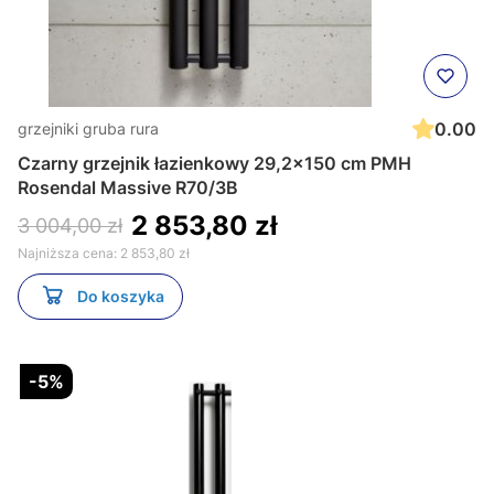
0.00
grzejniki gruba rura
Czarny grzejnik łazienkowy 29,2x150 cm PMH
Rosendal Massive R70/3B
2 853,80 zł
3 004,00 zł
Najniższa cena:
2 853,80 zł
Do koszyka
-5%