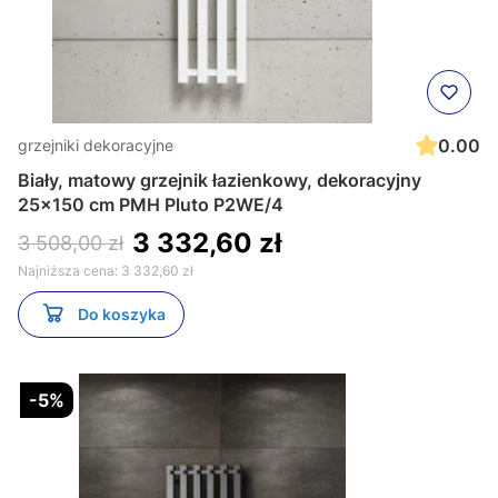
0.00
grzejniki dekoracyjne
Biały, matowy grzejnik łazienkowy, dekoracyjny
25x150 cm PMH Pluto P2WE/4
3 332,60 zł
3 508,00 zł
Najniższa cena:
3 332,60 zł
Do koszyka
-5%