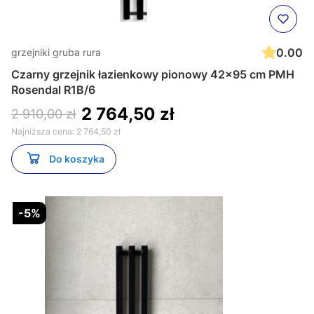
0.00
grzejniki gruba rura
Czarny grzejnik łazienkowy pionowy 42x95 cm PMH
Rosendal R1B/6
2 764,50 zł
2 910,00 zł
Najniższa cena:
2 764,50 zł
Do koszyka
-5%