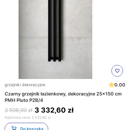
0.00
grzejniki dekoracyjne
Czarny grzejnik łazienkowy, dekoracyjne 25x150 cm
PMH Pluto P2B/4
3 332,60 zł
3 508,00 zł
Najniższa cena:
3 332,60 zł
Do koszyka