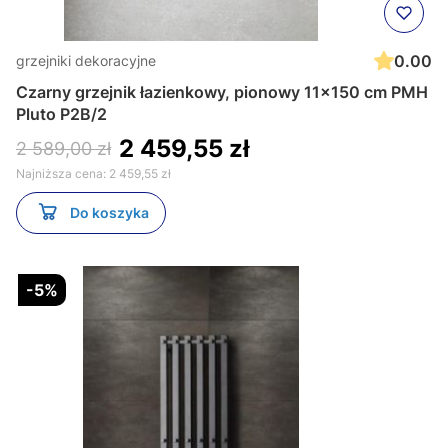
0.00
grzejniki dekoracyjne
Czarny grzejnik łazienkowy, pionowy 11x150 cm PMH
Pluto P2B/2
2 459,55 zł
2 589,00 zł
Najniższa cena:
2 459,55 zł
Do koszyka
-5%