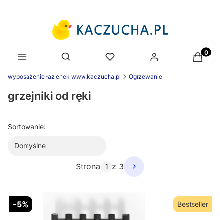
Produk
Otwórz wyszukiwarkę
wyposażenie łazienek www.kaczucha.pl
Ogrzewanie
grzejniki od ręki
Sortowanie:
Domyślne
Strona
z 3
-5%
Bestseller