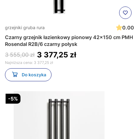
0.00
grzejniki gruba rura
Czarny grzejnik łazienkowy pionowy 42x150 cm PMH
Rosendal R2B/6 czarny połysk
3 377,25 zł
3 555,00 zł
Najniższa cena:
3 377,25 zł
Do koszyka
-5%