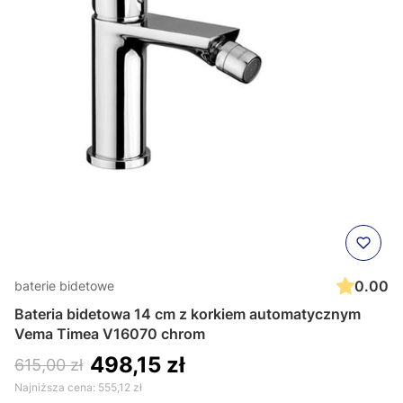
0.00
baterie bidetowe
Bateria bidetowa 14 cm z korkiem automatycznym
Vema Timea V16070 chrom
498,15 zł
615,00 zł
Najniższa cena:
555,12 zł