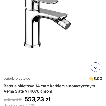
5.00
baterie bidetowe
Bateria bidetowa 14 cm z korkiem automatycznym
Vema Slate V14070 chrom
553,23 zł
683,00 zł
Najniższa cena:
612,98 zł