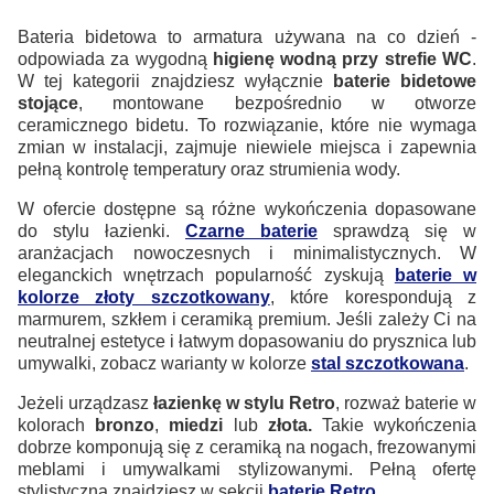
Bateria bidetowa to armatura używana na co dzień -
odpowiada za wygodną
higienę wodną przy strefie WC
.
W tej kategorii znajdziesz wyłącznie
baterie bidetowe
stojące
, montowane bezpośrednio w otworze
ceramicznego bidetu. To rozwiązanie, które nie wymaga
zmian w instalacji, zajmuje niewiele miejsca i zapewnia
pełną kontrolę temperatury oraz strumienia wody.
W ofercie dostępne są różne wykończenia dopasowane
do stylu łazienki.
Czarne baterie
sprawdzą się w
aranżacjach nowoczesnych i minimalistycznych. W
eleganckich wnętrzach popularność zyskują
baterie w
kolorze złoty szczotkowany
, które korespondują z
marmurem, szkłem i ceramiką premium. Jeśli zależy Ci na
neutralnej estetyce i łatwym dopasowaniu do prysznica lub
umywalki, zobacz warianty w kolorze
stal szczotkowana
.
Jeżeli urządzasz
łazienkę w stylu Retro
, rozważ baterie w
kolorach
bronzo
,
miedzi
lub
złota.
Takie wykończenia
dobrze komponują się z ceramiką na nogach, frezowanymi
meblami i umywalkami stylizowanymi. Pełną ofertę
stylistyczną znajdziesz w sekcji
baterie Retro
.