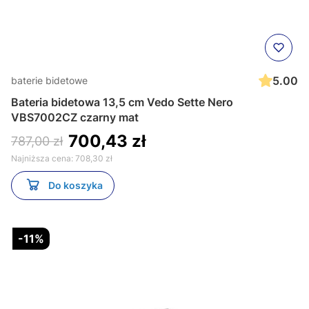
5.00
baterie bidetowe
Bateria bidetowa 13,5 cm Vedo Sette Nero
VBS7002CZ czarny mat
700,43 zł
787,00 zł
Najniższa cena:
708,30 zł
Do koszyka
-11%