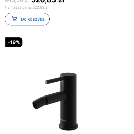
Najniższa cena:
520,83 zł
Do koszyka
-19%