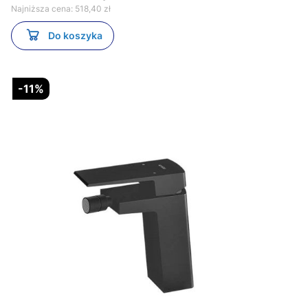
Najniższa cena:
518,40 zł
Do koszyka
-11%