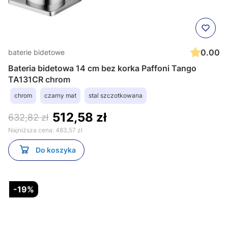
0.00
baterie bidetowe
Bateria bidetowa 14 cm bez korka Paffoni Tango
TA131CR chrom
chrom
czarny mat
stal szczotkowana
512,58 zł
632,82 zł
Najniższa cena:
483,57 zł
Do koszyka
-19%