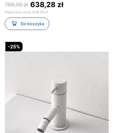
638,28 zł
788,00 zł
Najniższa cena:
638,28 zł
Do koszyka
-25%