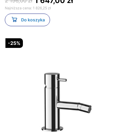
1 647,00 zł
2 196,00 zł
Najniższa cena:
1 826,25 zł
Do koszyka
-25%