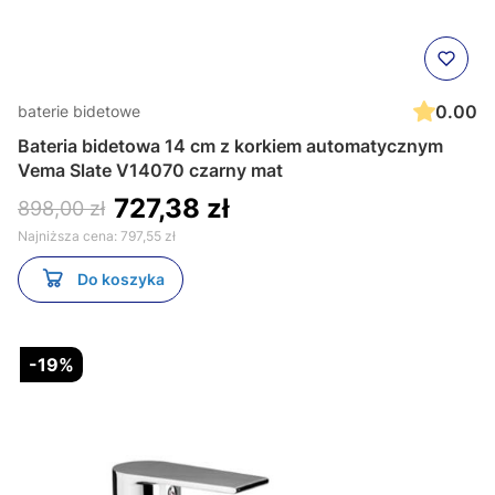
0.00
baterie bidetowe
Bateria bidetowa 14 cm z korkiem automatycznym
Vema Slate V14070 czarny mat
727,38 zł
898,00 zł
Najniższa cena:
797,55 zł
Do koszyka
-19%