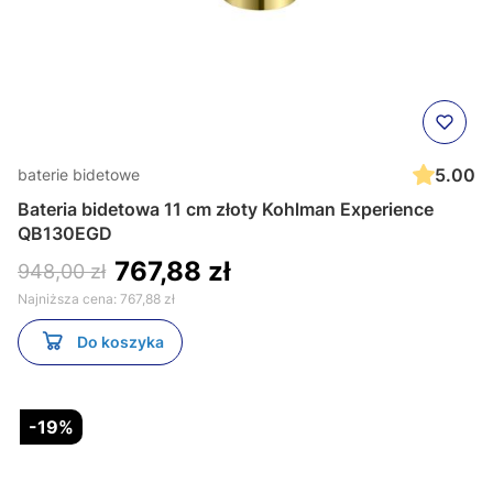
5.00
baterie bidetowe
Bateria bidetowa 11 cm złoty Kohlman Experience
QB130EGD
767,88 zł
948,00 zł
Najniższa cena:
767,88 zł
Do koszyka
-19%