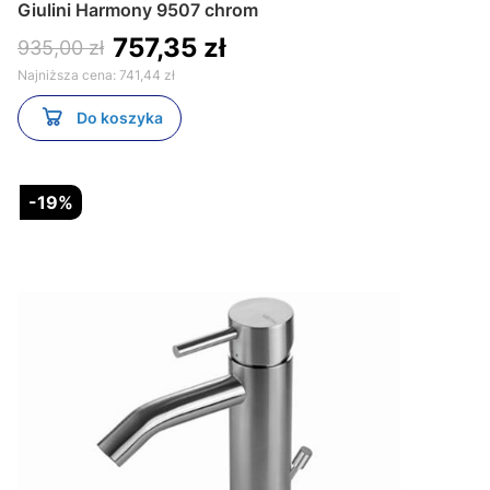
Giulini Harmony 9507 chrom
757,35 zł
935,00 zł
Najniższa cena:
741,44 zł
Do koszyka
-19%