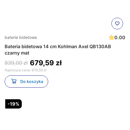
0.00
baterie bidetowe
Bateria bidetowa 14 cm Kohlman Axel QB130AB
czarny mat
679,59 zł
839,00 zł
Najniższa cena:
679,59 zł
Do koszyka
-19%