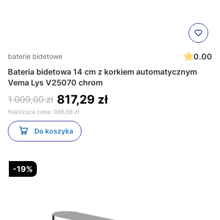
0.00
baterie bidetowe
Bateria bidetowa 14 cm z korkiem automatycznym
Vema Lys V25070 chrom
817,29 zł
1 009,00 zł
Najniższa cena:
936,68 zł
Do koszyka
-19%