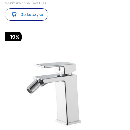
Najniższa cena:
643,00 zł
Do koszyka
-19%