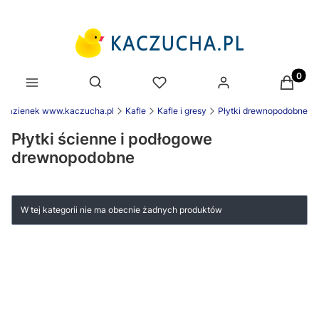
Produk
Otwórz wyszukiwarkę
e łazienek www.kaczucha.pl
Kafle
Kafle i gresy
Płytki drewnopodobne
Płytki ścienne i podłogowe
drewnopodobne
W tej kategorii nie ma obecnie żadnych produktów