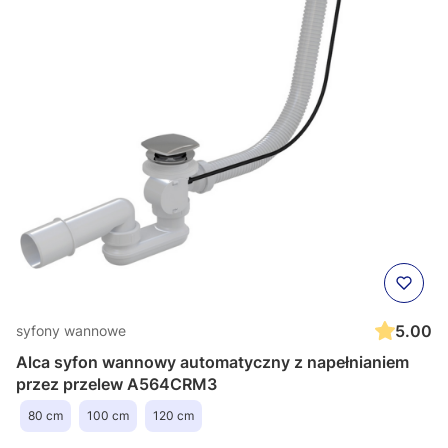
5.00
syfony wannowe
Alca syfon wannowy automatyczny z napełnianiem
przez przelew A564CRM3
80 cm
100 cm
120 cm