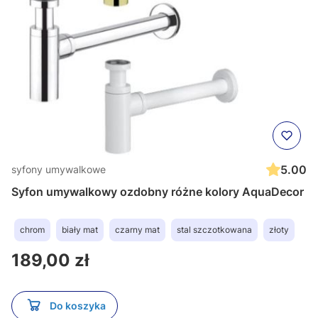
5.00
syfony umywalkowe
Syfon umywalkowy ozdobny różne kolory AquaDecor
chrom
biały mat
czarny mat
stal szczotkowana
złoty
Cena
189,00 zł
Do koszyka