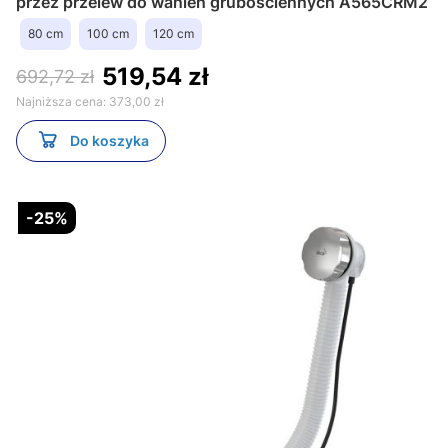
przez przelew do wanien grubościennych A565CRM2
80 cm
100 cm
120 cm
519,54 zł
692,72 zł
Najniższa cena:
373,00 zł
Do koszyka
-25%