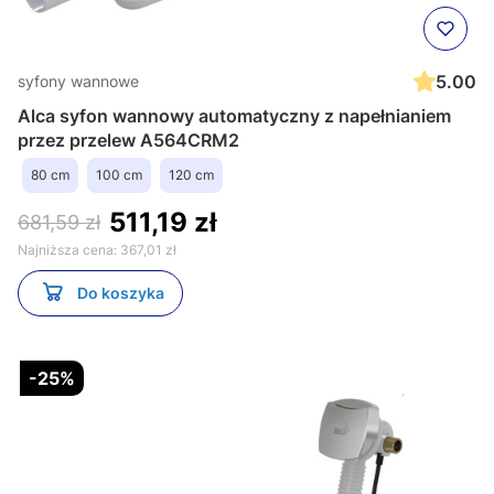
5.00
syfony wannowe
Alca syfon wannowy automatyczny z napełnianiem
przez przelew A564CRM2
80 cm
100 cm
120 cm
511,19 zł
681,59 zł
Najniższa cena:
367,01 zł
Do koszyka
-25%