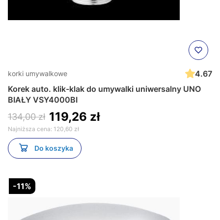
4.67
korki umywalkowe
Korek auto. klik-klak do umywalki uniwersalny UNO
BIAŁY VSY4000BI
119,26 zł
134,00 zł
Najniższa cena:
120,60 zł
Do koszyka
-11%