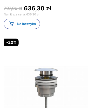
636,30 zł
707,00 zł
Najniższa cena:
636,30 zł
Do koszyka
-20%