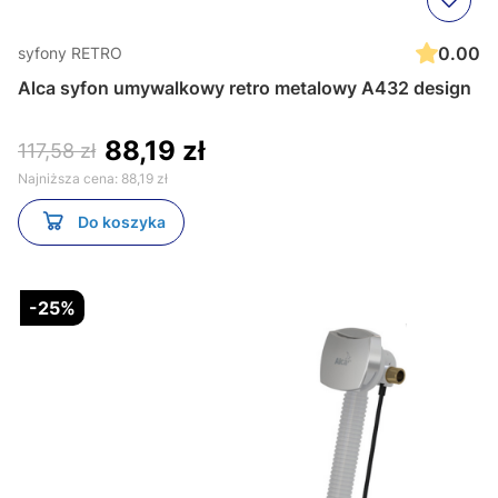
0.00
syfony RETRO
Alca syfon umywalkowy retro metalowy A432 design
88,19 zł
117,58 zł
Najniższa cena:
88,19 zł
Do koszyka
-25%