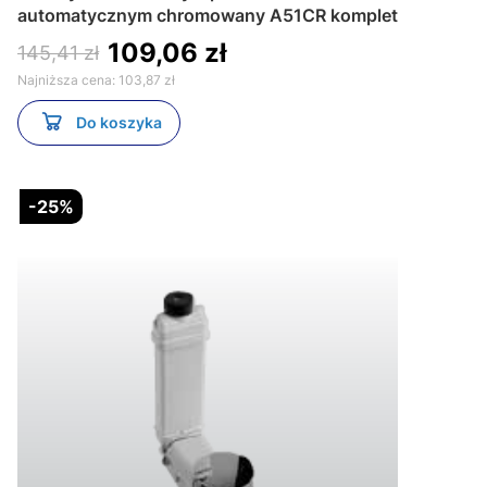
automatycznym chromowany A51CR komplet
109,06 zł
145,41 zł
Najniższa cena:
103,87 zł
Do koszyka
-25%