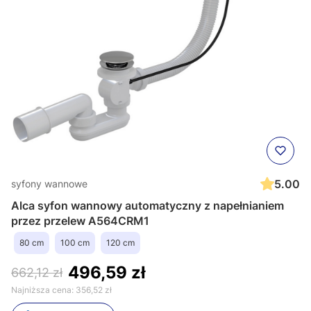
5.00
syfony wannowe
Alca syfon wannowy automatyczny z napełnianiem
przez przelew A564CRM1
80 cm
100 cm
120 cm
496,59 zł
662,12 zł
Najniższa cena:
356,52 zł