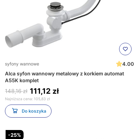
4.00
syfony wannowe
Alca syfon wannowy metalowy z korkiem automat
A55K komplet
111,12 zł
148,16 zł
Najniższa cena:
105,83 zł
Do koszyka
-25%