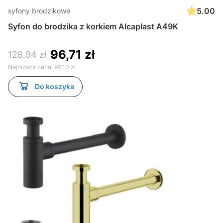
5.00
syfony brodzikowe
Syfon do brodzika z korkiem Alcaplast A49K
96,71 zł
128,94 zł
Najniższa cena:
92,10 zł
Do koszyka