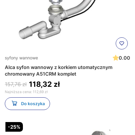
0.00
syfony wannowe
Alca syfon wannowy z korkiem utomatycznym
chromowany A51CRM komplet
118,32 zł
157,76 zł
Najniższa cena:
112,69 zł
Do koszyka
-25%