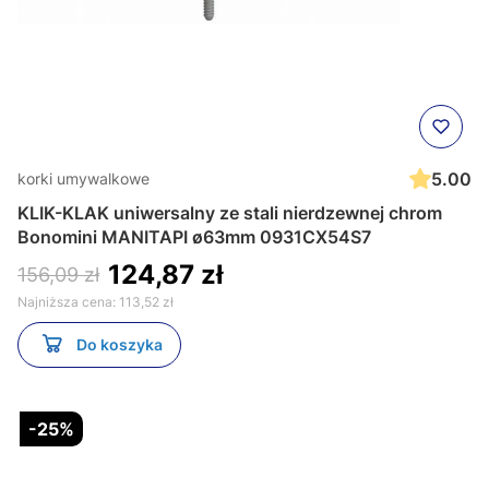
5.00
korki umywalkowe
KLIK-KLAK uniwersalny ze stali nierdzewnej chrom
Bonomini MANITAPI ø63mm 0931CX54S7
124,87 zł
156,09 zł
Najniższa cena:
113,52 zł
Do koszyka
-25%