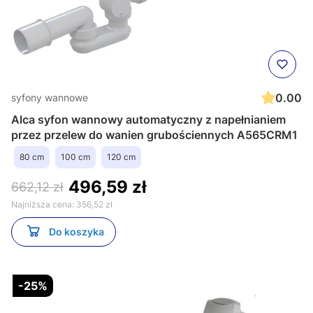
0.00
syfony wannowe
Alca syfon wannowy automatyczny z napełnianiem
przez przelew do wanien grubościennych A565CRM1
80 cm
100 cm
120 cm
496,59 zł
662,12 zł
Najniższa cena:
356,52 zł
Do koszyka
-25%