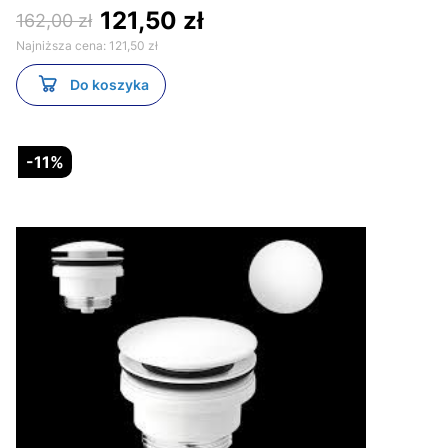
121,50 zł
162,00 zł
Najniższa cena:
121,50 zł
Do koszyka
-11%