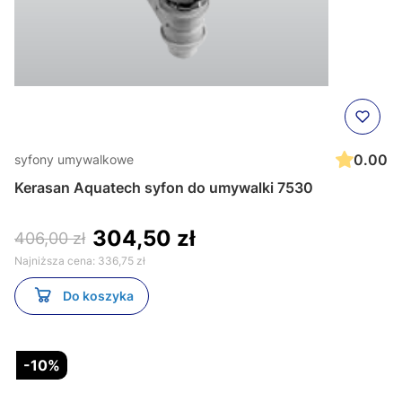
0.00
syfony umywalkowe
Kerasan Aquatech syfon do umywalki 7530
304,50 zł
406,00 zł
Najniższa cena:
336,75 zł
Do koszyka
-10%