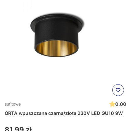
0.00
sufitowe
ORTA wpuszczana czarna/złota 230V LED GU10 9W
Cena
81,99 zł