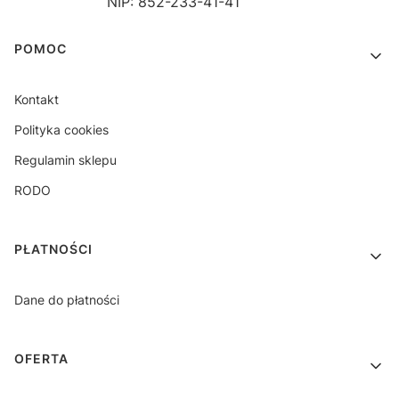
NIP: 852-233-41-41
Linki w stopce
POMOC
Kontakt
Polityka cookies
Regulamin sklepu
RODO
PŁATNOŚCI
Dane do płatności
OFERTA