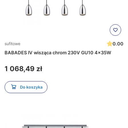
0.00
sufitowe
BABADES IV wisząca chrom 230V GU10 4x35W
Cena
1 068,49 zł
Do koszyka