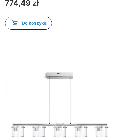
Cena
774,49 zł
Do koszyka