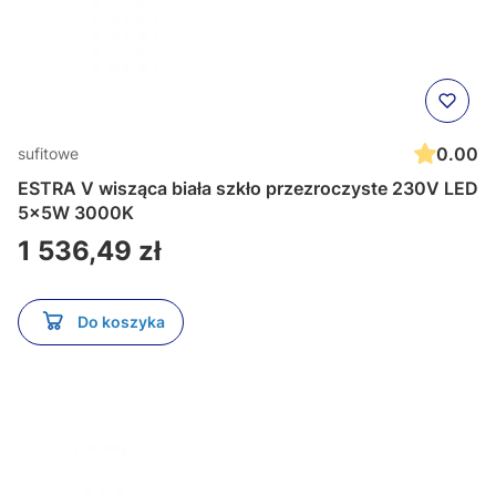
0.00
sufitowe
ESTRA V wisząca biała szkło przezroczyste 230V LED
5x5W 3000K
Cena
1 536,49 zł
Do koszyka