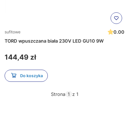
0.00
sufitowe
TORD wpuszczana biała 230V LED GU10 9W
Cena
144,49 zł
Do koszyka
Strona
z 1