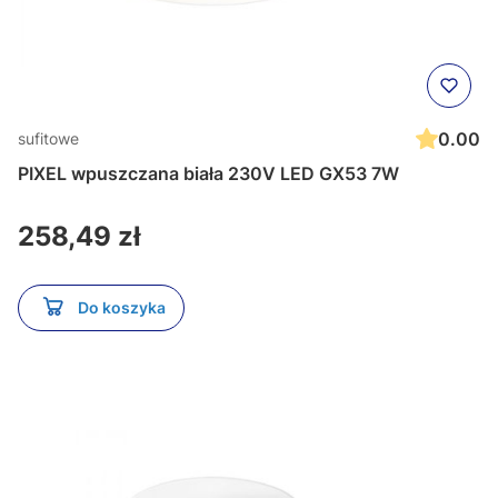
0.00
sufitowe
PIXEL wpuszczana biała 230V LED GX53 7W
Cena
258,49 zł
Do koszyka