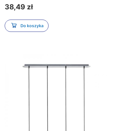
Cena
38,49 zł
Do koszyka