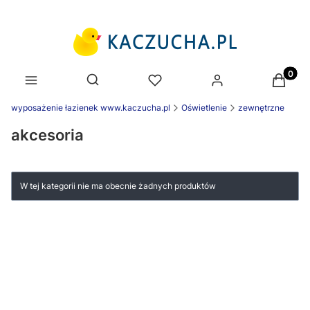
Produk
Otwórz wyszukiwarkę
wyposażenie łazienek www.kaczucha.pl
Oświetlenie
zewnętrzne
akcesoria
W tej kategorii nie ma obecnie żadnych produktów