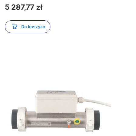
Cena
5 287,77 zł
Do koszyka