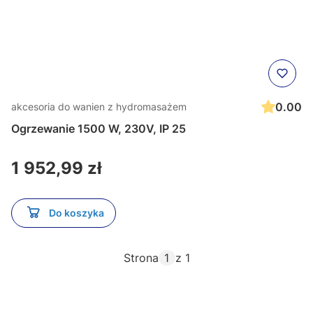
0.00
akcesoria do wanien z hydromasażem
Ogrzewanie 1500 W, 230V, IP 25
Cena
1 952,99 zł
Do koszyka
Strona
z 1