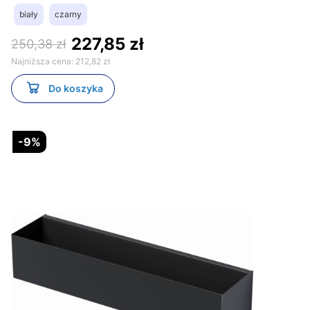
biały
czarny
227,85 zł
250,38 zł
Najniższa cena:
212,82 zł
Do koszyka
-9%