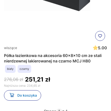
5.00
wiszące
Półka łazienkowa na akcesoria 60x8x10 cm ze stali
nierdzewnej lakierowanej na czarno MCJ H80
biały
czarny
251,21 zł
276,06 zł
Najniższa cena:
234,65 zł
Do koszyka