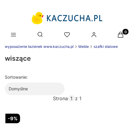
Produk
Otwórz wyszukiwarkę
wyposażenie łazienek www.kaczucha.pl
Meble
szafki stalowe
wiszące
Sortowanie:
Domyślne
Strona
z 1
-9%