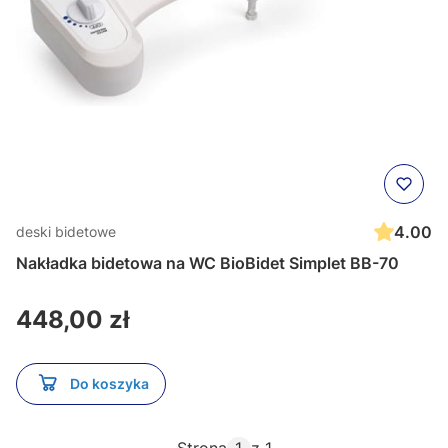
4.00
deski bidetowe
Nakładka bidetowa na WC BioBidet Simplet BB-70
Cena
448,00 zł
Do koszyka