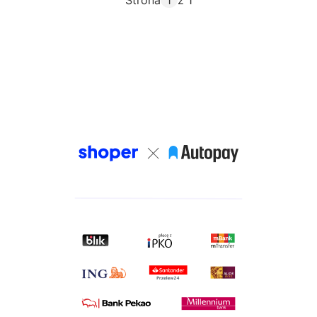
Strona
z 1