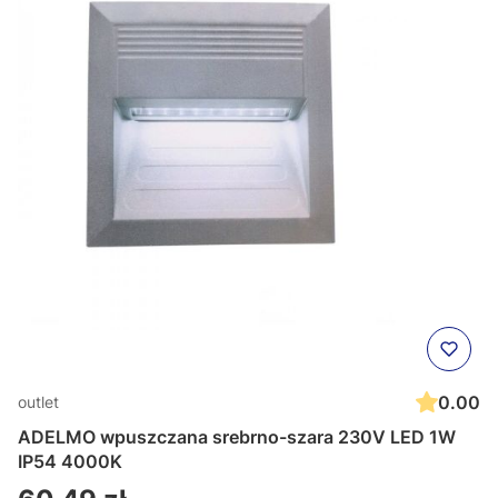
0.00
outlet
ADELMO wpuszczana srebrno-szara 230V LED 1W
IP54 4000K
Cena