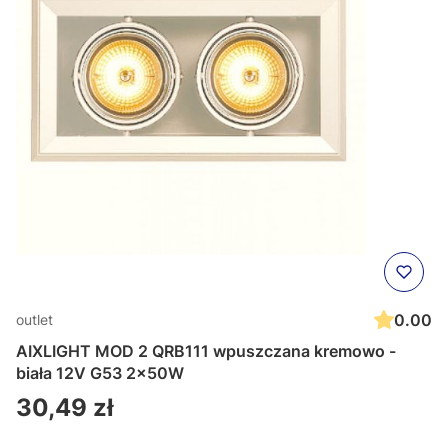
0.00
outlet
AIXLIGHT MOD 2 QRB111 wpuszczana kremowo -
biała 12V G53 2x50W
Cena
30,49 zł