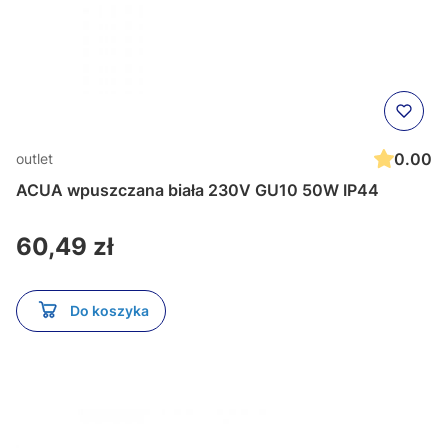
0.00
outlet
ACUA wpuszczana biała 230V GU10 50W IP44
Cena
60,49 zł
Do koszyka