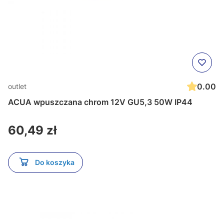
0.00
outlet
ACUA wpuszczana chrom 12V GU5,3 50W IP44
Cena
60,49 zł
Do koszyka