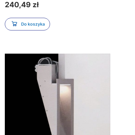
Cena
240,49 zł
Do koszyka