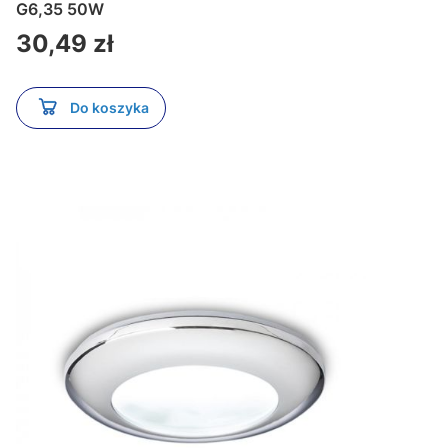
G6,35 50W
Cena
30,49 zł
Do koszyka