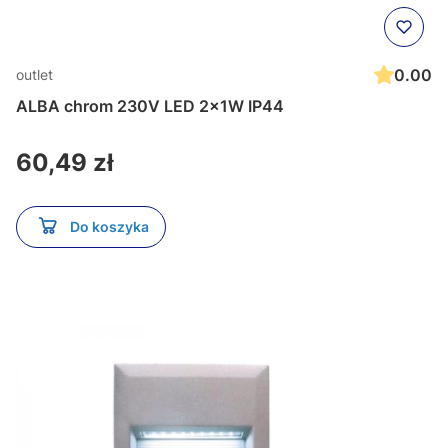
0.00
outlet
ALBA chrom 230V LED 2x1W IP44
Cena
60,49 zł
Do koszyka