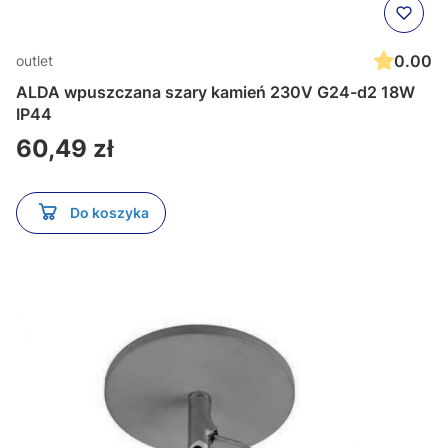
0.00
outlet
ALDA wpuszczana szary kamień 230V G24-d2 18W
IP44
Cena
60,49 zł
Do koszyka