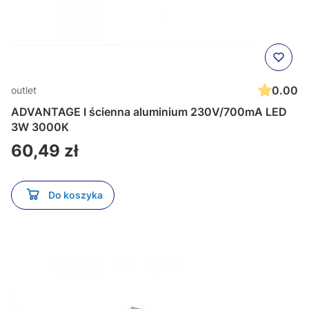
0.00
outlet
ADVANTAGE I ścienna aluminium 230V/700mA LED
3W 3000K
Cena
60,49 zł
Do koszyka