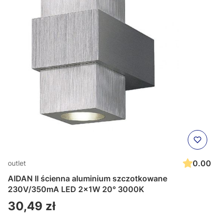
0.00
outlet
AIDAN II ścienna aluminium szczotkowane
230V/350mA LED 2x1W 20° 3000K
Cena
30,49 zł