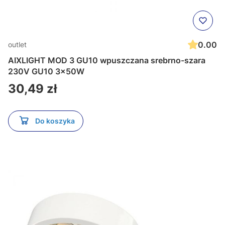
0.00
outlet
AIXLIGHT MOD 3 GU10 wpuszczana srebrno-szara
230V GU10 3x50W
Cena
30,49 zł
Do koszyka