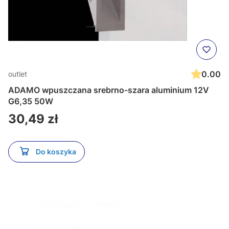
0.00
outlet
ADAMO wpuszczana srebrno-szara aluminium 12V
G6,35 50W
Cena
30,49 zł
Do koszyka