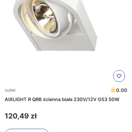
0.00
outlet
AIXLIGHT R QRB ścienna biała 230V/12V G53 50W
Cena
120,49 zł