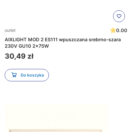
0.00
outlet
AIXLIGHT MOD 2 ES111 wpuszczana srebrno-szara
230V GU10 2x75W
Cena
30,49 zł
Do koszyka