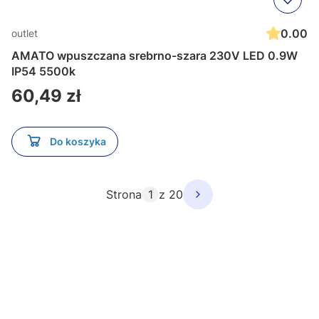
0.00
outlet
AMATO wpuszczana srebrno-szara 230V LED 0.9W
IP54 5500k
Cena
60,49 zł
Do koszyka
Strona
z 20