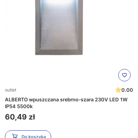
0.00
outlet
ALBERTO wpuszczana srebrno-szara 230V LED 1W
IP54 5500k
Cena
60,49 zł
Do koszyka