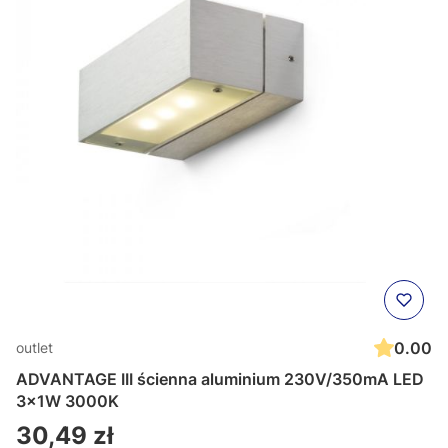
0.00
outlet
ADVANTAGE III ścienna aluminium 230V/350mA LED
3x1W 3000K
Cena
30,49 zł