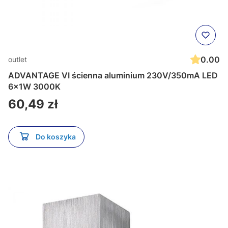
0.00
outlet
ADVANTAGE VI ścienna aluminium 230V/350mA LED
6x1W 3000K
Cena
60,49 zł
Do koszyka