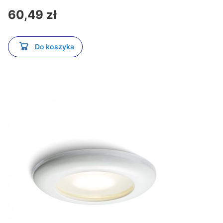
Cena
60,49 zł
Do koszyka