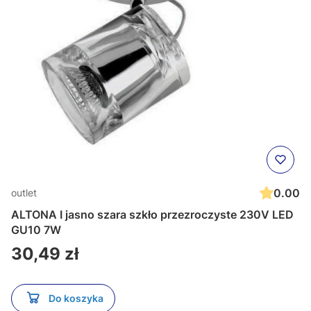
0.00
outlet
ALTONA I jasno szara szkło przezroczyste 230V LED
GU10 7W
Cena
30,49 zł
Do koszyka