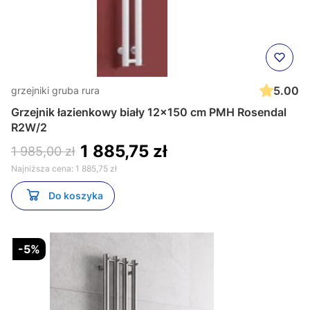
5.00
grzejniki gruba rura
Grzejnik łazienkowy biały 12x150 cm PMH Rosendal
R2W/2
1 885,75 zł
1 985,00 zł
Najniższa cena:
1 885,75 zł
Do koszyka
-5%