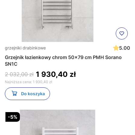
5.00
grzejniki drabinkowe
Grzejnik łazienkowy chrom 50x79 cm PMH Sorano
SN1C
1 930,40 zł
2 032,00 zł
Najniższa cena:
1 930,40 zł
Do koszyka
-5%