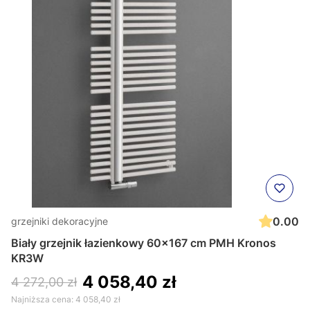
0.00
grzejniki dekoracyjne
Biały grzejnik łazienkowy 60x167 cm PMH Kronos
KR3W
4 058,40 zł
4 272,00 zł
Najniższa cena:
4 058,40 zł