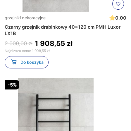
0.00
grzejniki dekoracyjne
Czarny grzejnik drabinkowy 40x120 cm PMH Luxor
LX1B
1 908,55 zł
2 009,00 zł
Najniższa cena:
1 908,55 zł
Do koszyka
-5%