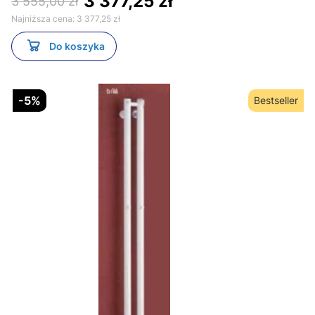
3 377,25 zł
3 555,00 zł
Najniższa cena:
3 377,25 zł
Do koszyka
-5%
Bestseller