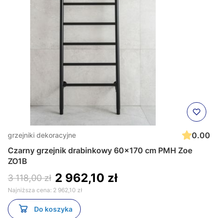
0.00
grzejniki dekoracyjne
Czarny grzejnik drabinkowy 60x170 cm PMH Zoe
ZO1B
2 962,10 zł
3 118,00 zł
Najniższa cena:
2 962,10 zł
Do koszyka