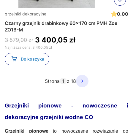
0.00
grzejniki dekoracyjne
Czarny grzejnik drabinkowy 60x170 cm PMH Zoe
ZO1B-M
3 400,05 zł
3 579,00 zł
Najniższa cena:
3 400,05 zł
Do koszyka
Strona
z 18
Grzejniki pionowe - nowoczesne i
dekoracyjne grzejniki wodne CO
Grzejniki pionowe
to nowoczesne rozwiązanie do