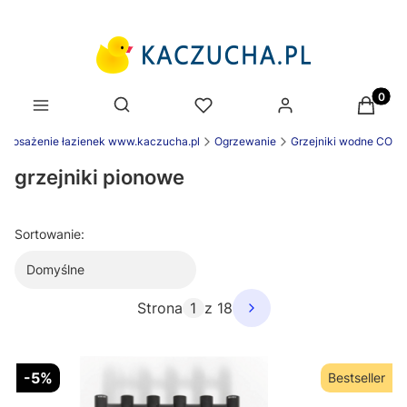
Produk
Otwórz wyszukiwarkę
yposażenie łazienek www.kaczucha.pl
Ogrzewanie
Grzejniki wodne CO
grzejniki pionowe
Sortowanie:
Domyślne
Strona
z 18
-5%
Bestseller