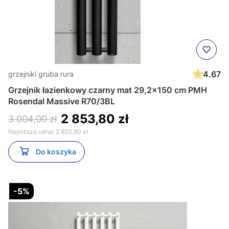
4.67
grzejniki gruba rura
Grzejnik łazienkowy czarny mat 29,2x150 cm PMH
Rosendal Massive R70/3BL
2 853,80 zł
3 004,00 zł
Najniższa cena:
2 853,80 zł
Do koszyka
-5%