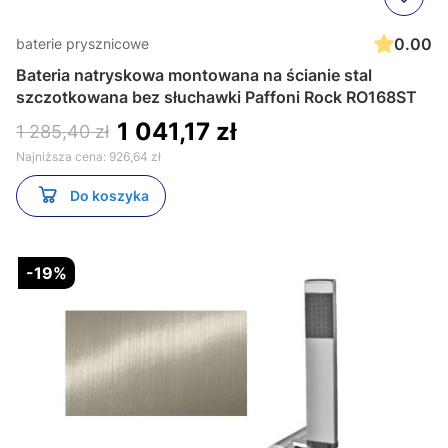
0.00
baterie prysznicowe
Bateria natryskowa montowana na ścianie stal
szczotkowana bez słuchawki Paffoni Rock RO168ST
1 041,17 zł
1 285,40 zł
Najniższa cena:
926,64 zł
Do koszyka
-19%