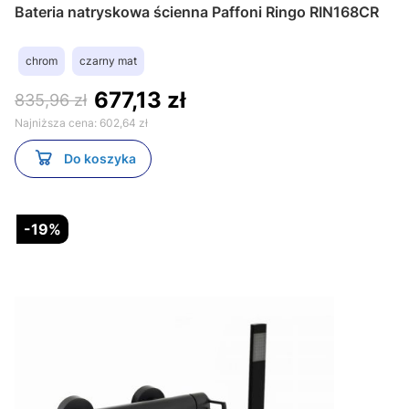
Bateria natryskowa ścienna Paffoni Ringo RIN168CR
chrom
czarny mat
677,13 zł
835,96 zł
Najniższa cena:
602,64 zł
Do koszyka
-19%