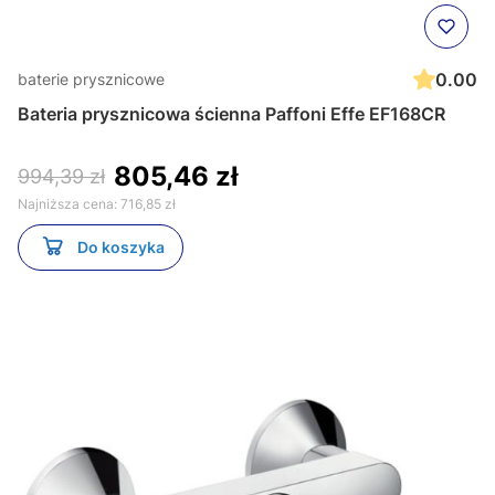
0.00
baterie prysznicowe
Bateria prysznicowa ścienna Paffoni Effe EF168CR
805,46 zł
994,39 zł
Najniższa cena:
716,85 zł
Do koszyka