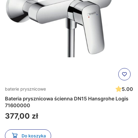
5.00
baterie prysznicowe
Bateria prysznicowa ścienna DN15 Hansgrohe Logis
71600000
Cena
377,00 zł
Do koszyka