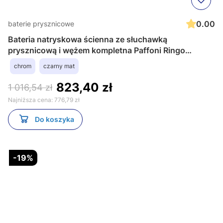
0.00
baterie prysznicowe
Bateria natryskowa ścienna ze słuchawką
prysznicową i wężem kompletna Paffoni Ringo
RIN168DCR chrom
chrom
czarny mat
823,40 zł
1 016,54 zł
Najniższa cena:
776,79 zł
Do koszyka
-19%