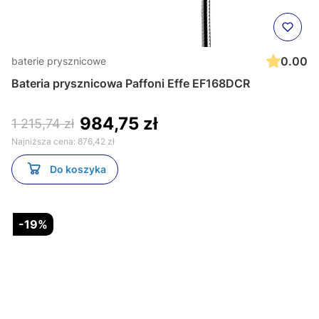
0.00
baterie prysznicowe
Bateria prysznicowa Paffoni Effe EF168DCR
984,75 zł
1 215,74 zł
Najniższa cena:
876,42 zł
Do koszyka
-19%