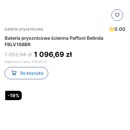
0.00
baterie prysznicowe
Bateria prysznicowa ścienna Paffoni Belinda
FBLV168BR
1 096,69 zł
1 353,94 zł
Najniższa cena:
976,05 zł
Do koszyka
-19%