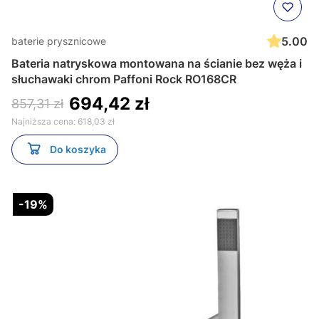
5.00
baterie prysznicowe
Bateria natryskowa montowana na ścianie bez węża i
słuchawaki chrom Paffoni Rock RO168CR
694,42 zł
857,31 zł
Najniższa cena:
618,03 zł
Do koszyka
-19%