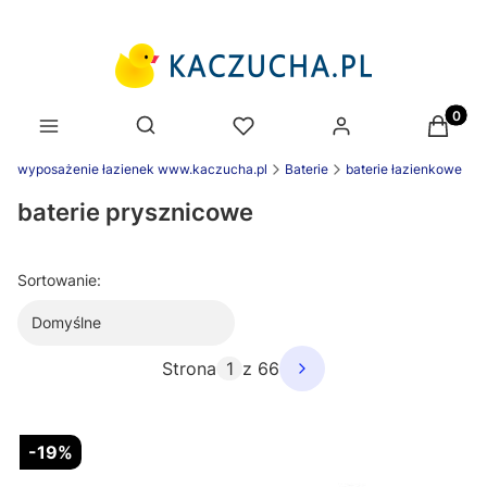
Produk
Otwórz wyszukiwarkę
wyposażenie łazienek www.kaczucha.pl
Baterie
baterie łazienkowe
baterie prysznicowe
Sortowanie:
Domyślne
Strona
z 66
-19%