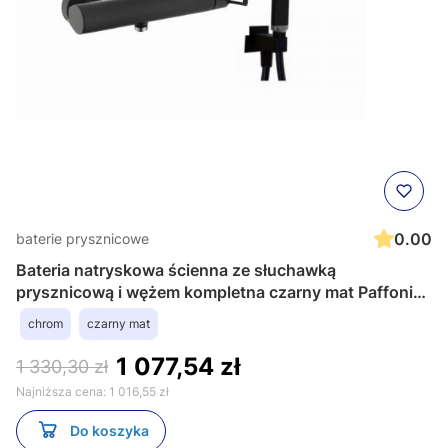
0.00
baterie prysznicowe
Bateria natryskowa ścienna ze słuchawką
prysznicową i wężem kompletna czarny mat Paffoni
Ringo RIN168DNO
chrom
czarny mat
1 077,54 zł
1 330,30 zł
Najniższa cena:
1 016,55 zł
Do koszyka