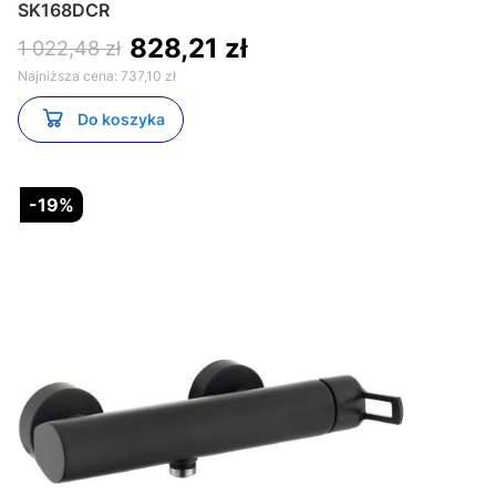
SK168DCR
828,21 zł
1 022,48 zł
Najniższa cena:
737,10 zł
Do koszyka
-19%