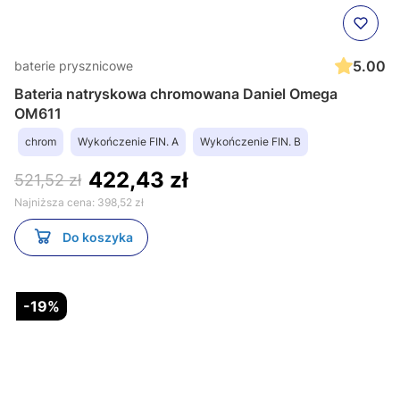
5.00
baterie prysznicowe
Bateria natryskowa chromowana Daniel Omega
OM611
chrom
Wykończenie FIN. A
Wykończenie FIN. B
422,43 zł
521,52 zł
Najniższa cena:
398,52 zł
Do koszyka
-19%