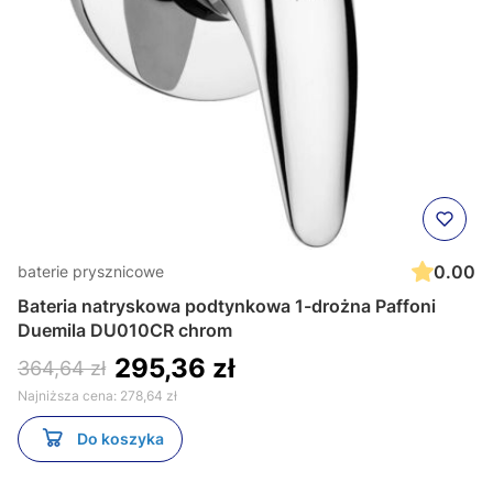
0.00
baterie prysznicowe
Bateria natryskowa podtynkowa 1-drożna Paffoni
Duemila DU010CR chrom
295,36 zł
364,64 zł
Najniższa cena:
278,64 zł
Do koszyka