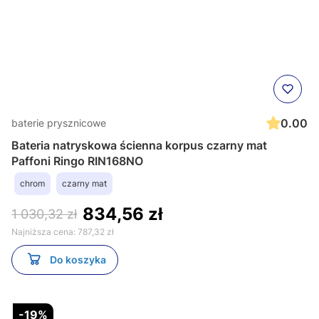
0.00
baterie prysznicowe
Bateria natryskowa ścienna korpus czarny mat
Paffoni Ringo RIN168NO
chrom
czarny mat
834,56 zł
1 030,32 zł
Najniższa cena:
787,32 zł
Do koszyka
-19%