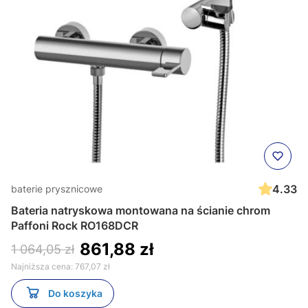
4.33
baterie prysznicowe
Bateria natryskowa montowana na ścianie chrom
Paffoni Rock RO168DCR
861,88 zł
1 064,05 zł
Najniższa cena:
767,07 zł
Do koszyka