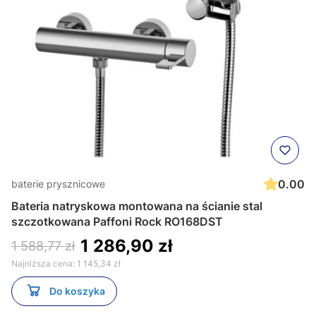
0.00
baterie prysznicowe
Bateria natryskowa montowana na ścianie stal
szczotkowana Paffoni Rock RO168DST
1 286,90 zł
1 588,77 zł
Najniższa cena:
1 145,34 zł
Do koszyka