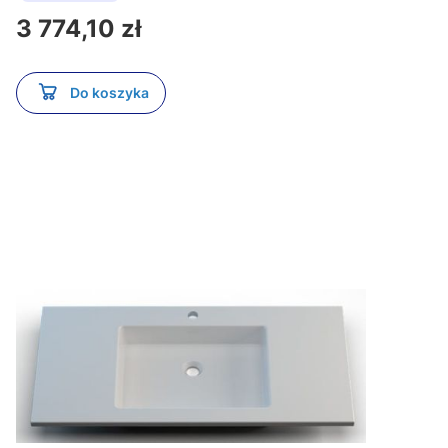
Cena
3 774,10 zł
Do koszyka