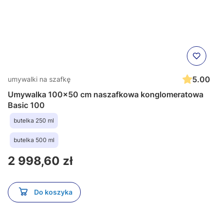
5.00
umywalki na szafkę
Umywalka 100x50 cm naszafkowa konglomeratowa
Basic 100
butelka 250 ml
butelka 500 ml
Cena
2 998,60 zł
Do koszyka