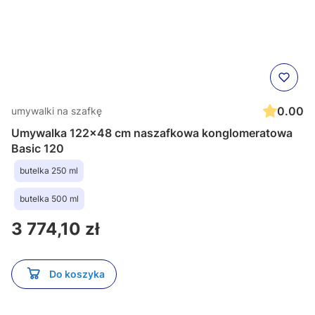
0.00
umywalki na szafkę
Umywalka 122x48 cm naszafkowa konglomeratowa
Basic 120
butelka 250 ml
butelka 500 ml
Cena
3 774,10 zł
Do koszyka