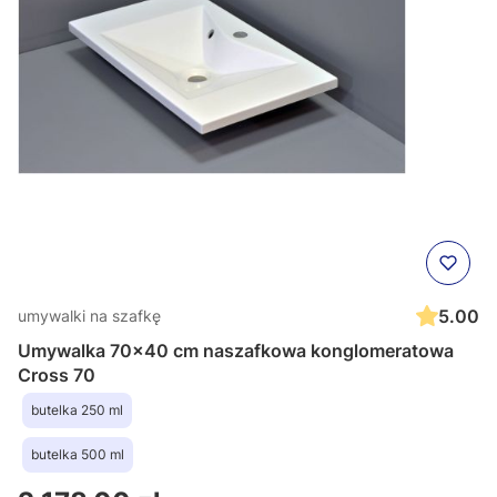
5.00
umywalki na szafkę
Umywalka 70x40 cm naszafkowa konglomeratowa
Cross 70
butelka 250 ml
butelka 500 ml
Cena