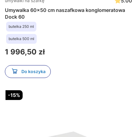
5.00
umywalki na szafkę
Umywalka 60x50 cm naszafkowa konglomeratowa
Dock 60
butelka 250 ml
butelka 500 ml
Cena
1 996,50 zł
Do koszyka
-15%