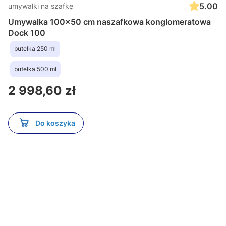
5.00
umywalki na szafkę
Umywalka 100x50 cm naszafkowa konglomeratowa
Dock 100
butelka 250 ml
butelka 500 ml
Cena
2 998,60 zł
Do koszyka