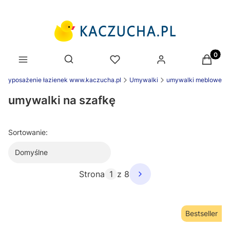
Produk
Otwórz wyszukiwarkę
wyposażenie łazienek www.kaczucha.pl
Umywalki
umywalki meblowe
umywalki na szafkę
Sortowanie:
Domyślne
Strona
z 8
Bestseller