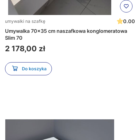
0.00
umywalki na szafkę
Umywalka 70x35 cm naszafkowa konglomeratowa
Slim 70
Cena
2 178,00 zł
Do koszyka