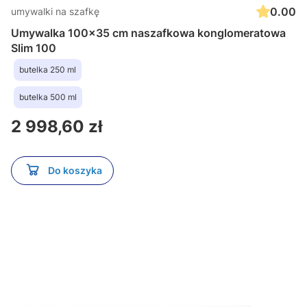
0.00
umywalki na szafkę
Umywalka 100x35 cm naszafkowa konglomeratowa
Slim 100
butelka 250 ml
butelka 500 ml
Cena
2 998,60 zł
Do koszyka