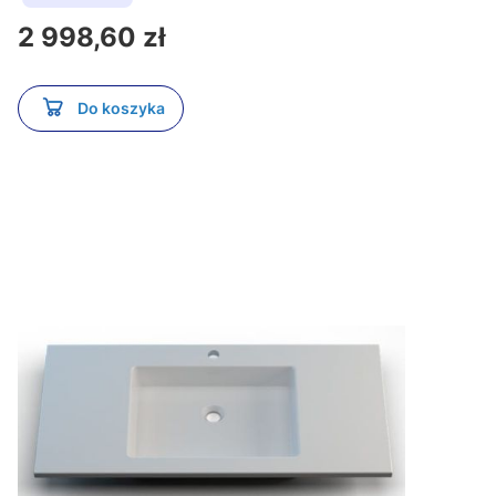
Cena
2 998,60 zł
Do koszyka