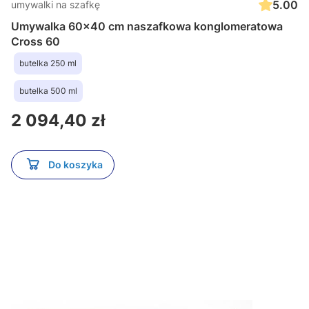
5.00
umywalki na szafkę
Umywalka 60x40 cm naszafkowa konglomeratowa
Cross 60
butelka 250 ml
butelka 500 ml
Cena
2 094,40 zł
Do koszyka