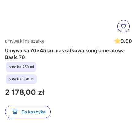
0.00
umywalki na szafkę
Umywalka 70x45 cm naszafkowa konglomeratowa
Basic 70
butelka 250 ml
butelka 500 ml
Cena
2 178,00 zł
Do koszyka