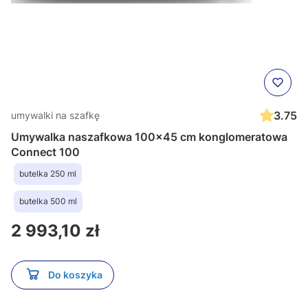
3.75
umywalki na szafkę
Umywalka naszafkowa 100x45 cm konglomeratowa
Connect 100
butelka 250 ml
butelka 500 ml
Cena
2 993,10 zł
Do koszyka