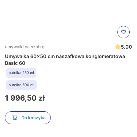
5.00
umywalki na szafkę
Umywalka 60x50 cm naszafkowa konglomeratowa
Basic 60
butelka 250 ml
butelka 500 ml
Cena
1 996,50 zł
Do koszyka