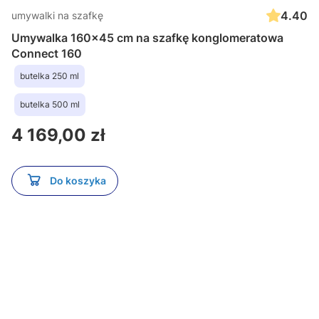
4.40
umywalki na szafkę
Umywalka 160x45 cm na szafkę konglomeratowa
Connect 160
butelka 250 ml
butelka 500 ml
Cena
4 169,00 zł
Do koszyka