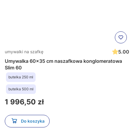
5.00
umywalki na szafkę
Umywalka 60x35 cm naszafkowa konglomeratowa
Slim 60
butelka 250 ml
butelka 500 ml
Cena
1 996,50 zł
Do koszyka