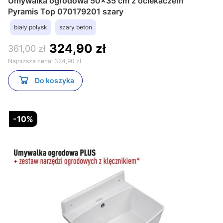
Umywalka ogrodowa 50x35 cm z ociekaczem
Pyramis Top 070179201 szary
biały połysk
szary beton
324,90 zł
361,00 zł
Najniższa cena:
324,90 zł
Do koszyka
-10%