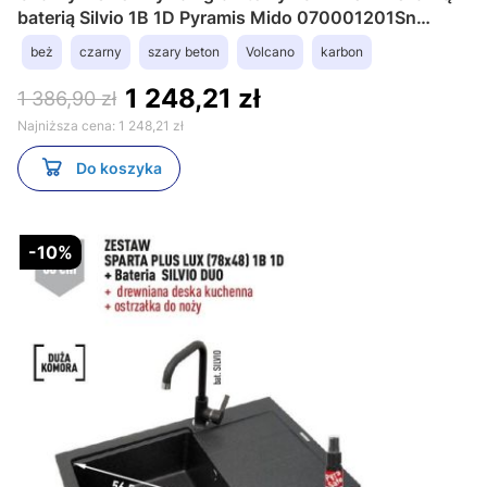
baterią Silvio 1B 1D Pyramis Mido 070001201Sn
czarny
beż
czarny
szary beton
Volcano
karbon
1 248,21 zł
1 386,90 zł
Najniższa cena:
1 248,21 zł
Do koszyka
-10%