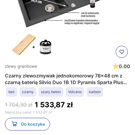
0.00
zlewy granitowe
Czarny zlewozmywak jednokomorowy 78x48 cm z
czarną baterią Silvio Duo 1B 1D Pyramis Sparta Plus
Lux 070083701St lewy
beż
czarny
szary beton
Volcano
karbon
1 533,87 zł
1 704,30 zł
Najniższa cena:
1 533,87 zł
Do koszyka