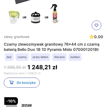
0.00
zlewy granitowe
Czarny zlewozmywak granitowy 76x44 cm z czarną
baterią Bello Duo 1B 1D Pyramis Mido 070001201Bt
beż
czarny
szary beton
Volcano
karbon
1 248,21 zł
1 386,90 zł
Najniższa cena:
1 248,21 zł
Do koszyka
-10%