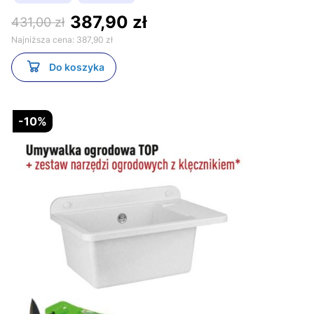
387,90 zł
431,00 zł
Najniższa cena:
387,90 zł
Do koszyka
-10%