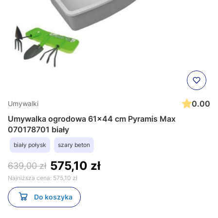
0.00
Umywalki
Umywalka ogrodowa 61x44 cm Pyramis Max
070178701 biały
biały połysk
szary beton
575,10 zł
639,00 zł
Najniższa cena:
575,10 zł
Do koszyka