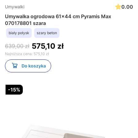
0.00
Umywalki
Umywalka ogrodowa 61x44 cm Pyramis Max
070178801 szara
biały połysk
szary beton
575,10 zł
639,00 zł
Najniższa cena:
575,10 zł
Do koszyka
-15%