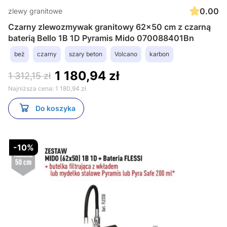
0.00
zlewy granitowe
Czarny zlewozmywak granitowy 62x50 cm z czarną
baterią Bello 1B 1D Pyramis Mido 070088401Bn
beż
czarny
szary beton
Volcano
karbon
1 180,94 zł
1 312,15 zł
Najniższa cena:
1 180,94 zł
Do koszyka
-10%