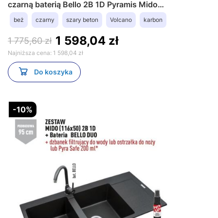
czarną baterią Bello 2B 1D Pyramis Mido
070090801Bn czarny
beż
czarny
szary beton
Volcano
karbon
1 598,04 zł
1 775,60 zł
Najniższa cena:
1 598,04 zł
Do koszyka
-10%