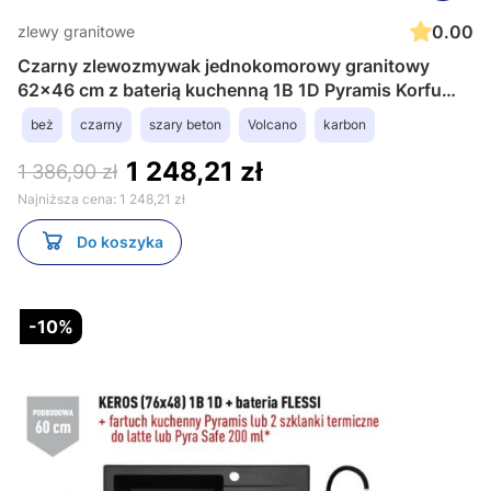
0.00
zlewy granitowe
Czarny zlewozmywak jednokomorowy granitowy
62x46 cm z baterią kuchenną 1B 1D Pyramis Korfu
070060301Bn
beż
czarny
szary beton
Volcano
karbon
1 248,21 zł
1 386,90 zł
Najniższa cena:
1 248,21 zł
Do koszyka
-10%