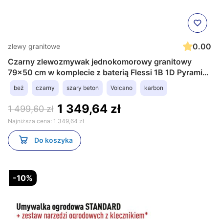
0.00
zlewy granitowe
Czarny zlewozmywak jednokomorowy granitowy
79x50 cm w komplecie z baterią Flessi 1B 1D Pyramis
Alazia 070186312F
beż
czarny
szary beton
Volcano
karbon
1 349,64 zł
1 499,60 zł
Najniższa cena:
1 349,64 zł
Do koszyka
-10%