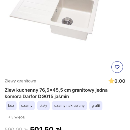
0.00
Zlewy granitowe
Zlew kuchenny 76,5x45,5 cm granitowy jedna
komora Darfor DG015 jaśmin
beż
czarny
biały
czarny nakrapiany
grafit
+ 3 więcej
501,50 zł
590,00 zł