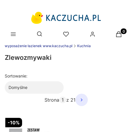
Produk
Otwórz wyszukiwarkę
wyposażenie łazienek www.kaczucha.pl
Kuchnia
Zlewozmywaki
Sortowanie:
Domyślne
Strona
z 21
-10%