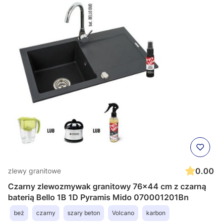
0.00
zlewy granitowe
Czarny zlewozmywak granitowy 76x44 cm z czarną
baterią Bello 1B 1D Pyramis Mido 070001201Bn
beż
czarny
szary beton
Volcano
karbon