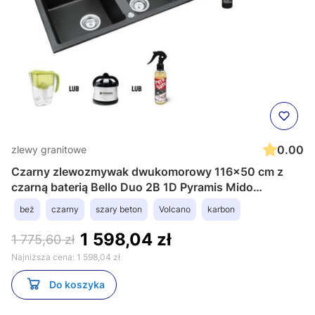
0.00
zlewy granitowe
Czarny zlewozmywak dwukomorowy 116x50 cm z
czarną baterią Bello Duo 2B 1D Pyramis Mido
070090801Bt
beż
czarny
szary beton
Volcano
karbon
1 598,04 zł
1 775,60 zł
Najniższa cena:
1 598,04 zł
Do koszyka