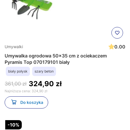
0.00
Umywalki
Umywalka ogrodowa 50x35 cm z ociekaczem
Pyramis Top 070179101 biały
biały połysk
szary beton
324,90 zł
361,00 zł
Najniższa cena:
324,90 zł
Do koszyka
-10%