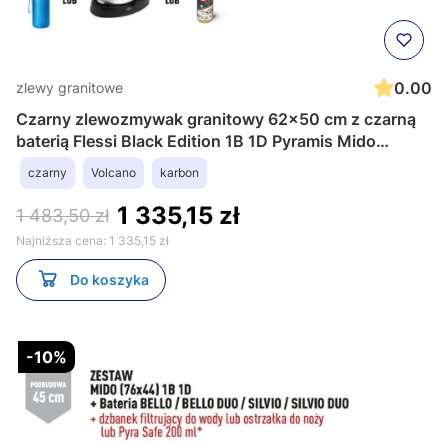
0.00
zlewy granitowe
Czarny zlewozmywak granitowy 62x50 cm z czarną
baterią Flessi Black Edition 1B 1D Pyramis Mido
070088401FB
czarny
Volcano
karbon
1 335,15 zł
1 483,50 zł
Najniższa cena:
1 335,15 zł
Do koszyka
-10%