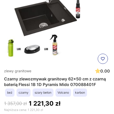
0.00
zlewy granitowe
Czarny zlewozmywak granitowy 62x50 cm z czarną
baterią Flessi 1B 1D Pyramis Mido 070088401F
beż
czarny
szary beton
Volcano
karbon
1 221,30 zł
1 357,00 zł
Najniższa cena:
1 221,30 zł