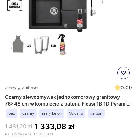
0.00
zlewy granitowe
Czarny zlewozmywak jednokomorowy granitowy
76x48 cm w komplecie z baterią Flessi 1B 1D Pyramis
Keros 070190311F Volcano
beż
czarny
szary beton
Volcano
karbon
1 333,08 zł
1 481,20 zł
Najniższa cena:
1 333,08 zł