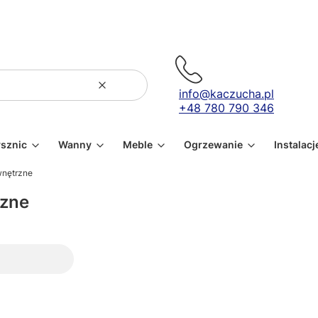
Wyczyść
Szukaj
info@kaczucha.pl
+48 780 790 346
ysznic
Wanny
Meble
Ogrzewanie
Instalacj
nętrzne
zne