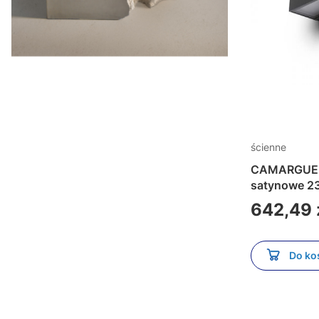
ścienne
CAMARGUE ś
satynowe 2
Cena
642,49 
Do ko