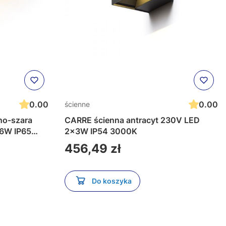
0.00
0.00
ścienne
no-szara
CARRE ścienna antracyt 230V LED
 6W IP65
2x3W IP54 3000K
Cena
456,49 zł
Do koszyka