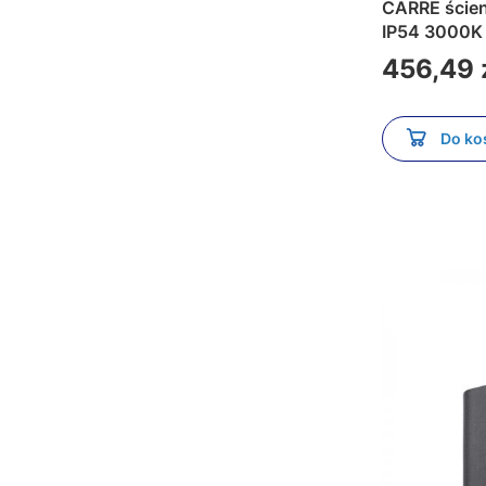
CARRE ścienna biała
IP54 3000K
Cena
456,49 
Do ko