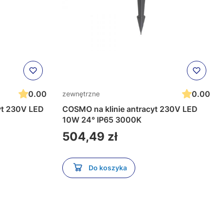
0.00
0.00
zewnętrzne
ED
COSMO na klinie antracyt 230V LED
10W 24° IP65 3000K
Cena
504,49 zł
Do koszyka