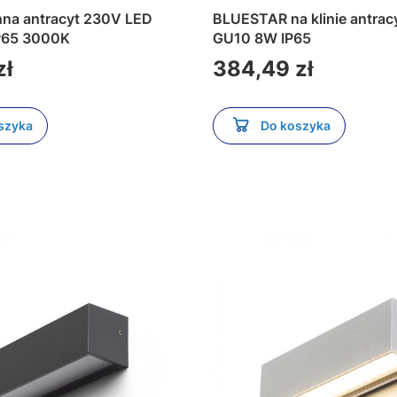
antracyt 230V LED
BLUESTAR na klinie antracyt 230V 
2x9W 24° IP65 3000K
GU10 8W IP65
Cena
zł
384,49 zł
szyka
Do koszyka