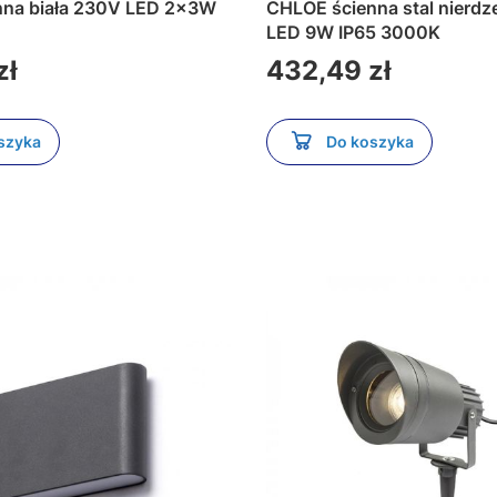
 230V LED 2x3W
CHLOE ścienna stal nierdzewna 230V
LED 9W IP65 3000K
Cena
zł
432,49 zł
szyka
Do koszyka