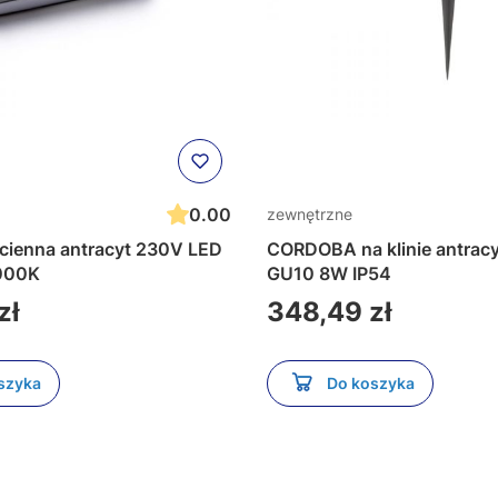
0.00
zewnętrzne
na antracyt 230V LED
CORDOBA na klinie antracyt 230V L
IP54 3000K
GU10 8W IP54
Cena
zł
348,49 zł
szyka
Do koszyka