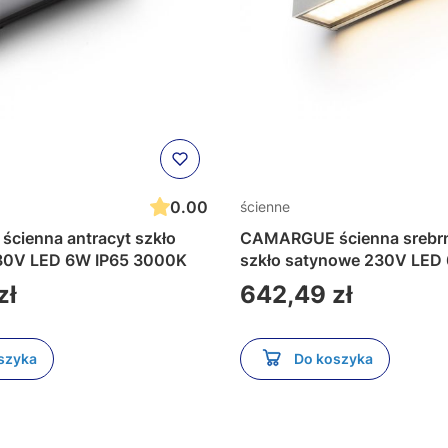
0.00
ścienne
cienna antracyt szkło
CAMARGUE ścienna srebr
30V LED 6W IP65 3000K
szkło satynowe 230V LED
3000K
Cena
zł
642,49 zł
szyka
Do koszyka