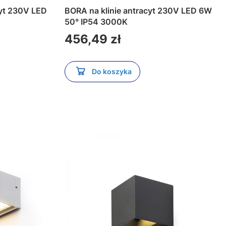
LED
BORA na klinie antracyt 230V LED 6W
50° IP54 3000K
Cena
456,49 zł
Do koszyka