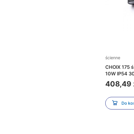
ścienne
CHOIX 175 ścien
10W 
Cena
408,49 
Do ko