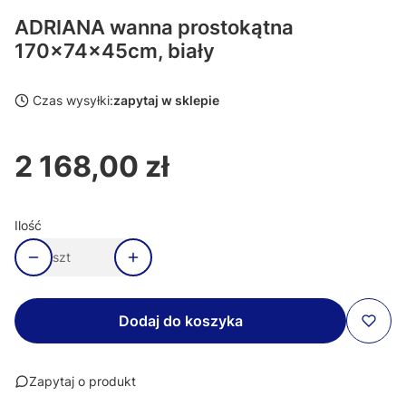
ADRIANA wanna prostokątna
170x74x45cm, biały
Czas wysyłki:
zapytaj w sklepie
2 168,00 zł
Cena
Ilość
szt
Dodaj do koszyka
Zapytaj o produkt