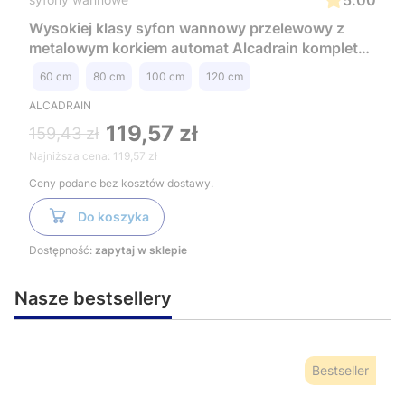
Wysokiej klasy syfon wannowy przelewowy z
metalowym korkiem automat Alcadrain kompletny
A55KM
60 cm
80 cm
100 cm
120 cm
ALCADRAIN
119,57 zł
159,43 zł
Najniższa cena:
119,57 zł
Ceny podane bez kosztów dostawy.
Do koszyka
Dostępność:
zapytaj w sklepie
Nasze bestsellery
Bestseller