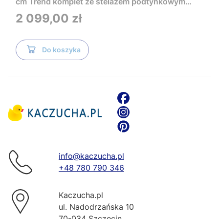
cm Trend komplet ze stelażem podtynkowym
Tece i czarnym przyciskiem TeceNow
Cena
2 099,00 zł
TR2216+Tece
Do koszyka
info@kaczucha.pl
+48 780 790 346
Kaczucha.pl
ul. Nadodrzańska 10
70-034 Szczecin