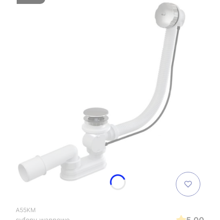
A55KM
5.00
syfony wannowe