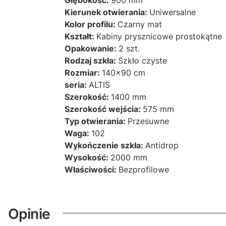
Głębokość:
900 mm
Kierunek otwierania:
Uniwersalne
Kolor profilu:
Czarny mat
Kształt:
Kabiny prysznicowe prostokątne
Opakowanie:
2 szt.
Rodzaj szkła:
Szkło czyste
Rozmiar:
140x90 cm
seria:
ALTIS
Szerokość:
1400 mm
Szerokość wejścia:
575 mm
Typ otwierania:
Przesuwne
Waga:
102
Wykończenie szkła:
Antidrop
Wysokość:
2000 mm
Właściwości:
Bezprofilowe
Opinie