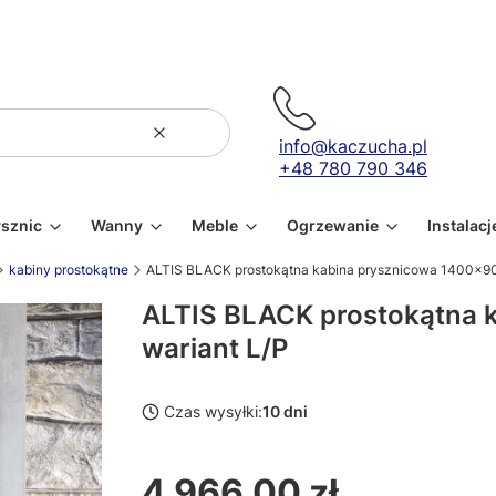
Wyczyść
Szukaj
info@kaczucha.pl
+48 780 790 346
ysznic
Wanny
Meble
Ogrzewanie
Instalacj
kabiny prostokątne
ALTIS BLACK prostokątna kabina prysznicowa 1400x90
ALTIS BLACK prostokątna 
wariant L/P
Czas wysyłki:
10 dni
4 966,00 zł
Cena