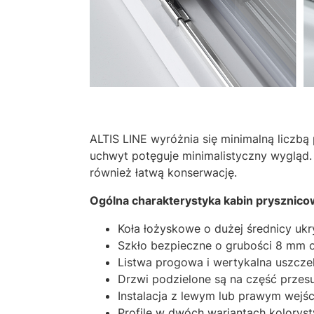
ALTIS LINE wyróżnia się minimalną liczbą 
uchwyt potęguje minimalistyczny wygląd.
również łatwą konserwację.
Ogólna charakterystyka kabin prysznicow
Koła łożyskowe o dużej średnicy ukry
Szkło bezpieczne o grubości 8 mm o
Listwa progowa i wertykalna uszcz
Drzwi podzielone są na część przesu
Instalacja z lewym lub prawym wejś
Profile w dwóch wariantach kolorys