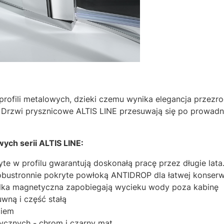
profili metalowych, dzieki czemu wynika elegancja przezro
 Drzwi prysznicowe ALTIS LINE przesuwają się po prowadni
ych serii ALTIS LINE:
te w profilu gwarantują doskonałą pracę przez długie lata
bustronnie pokryte powłoką ANTIDROP dla łatwej konserwa
elka magnetyczna zapobiegają wycieku wody poza kabinę
wną i część stałą
ciem
tycznych - chrom i czarny mat