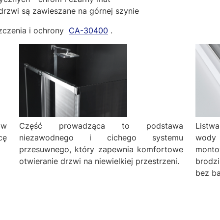
drzwi są zawieszane na górnej szynie
zczenia i ochrony
CA-30400
.
 w
Część prowadząca to podstawa
Listw
cę
niezawodnego i cichego systemu
wody
przesuwnego, który zapewnia komfortowe
monto
otwieranie drzwi na niewielkiej przestrzeni.
brodz
bez ba