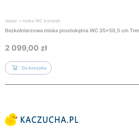
stelaż + miska WC komplet
Bezkołnierzowa miska prostokątna WC 35x50,5 cm Tre
Cena
2 099,00 zł
Do koszyka