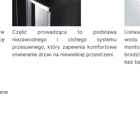
 w
Część prowadząca to podstawa
Listw
cę
niezawodnego i cichego systemu
wody
przesuwnego, który zapewnia komfortowe
monto
otwieranie drzwi na niewielkiej przestrzeni.
brodz
bez ba
ane