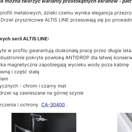
e można tworzyć warianty prostokątnych ekranów - patrz
profili metalowych, dzieki czemu wynika elegancja przezro
 Drzwi prysznicowe ALTIS LINE przesuwają się po prowadni
ych serii ALTIS LINE:
te w profilu gwarantują doskonałą pracę przez długie lata
bustronnie pokryte powłoką ANTIDROP dla łatwej konserwa
elka magnetyczna zapobiegają wycieku wody poza kabinę
wną i część stałą
ciem
tycznych - chrom i czarny mat
drzwi są zawieszane na górnej szynie
zczenia i ochrony
CA-30400
.