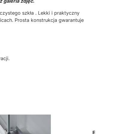
 galeria zdjęć.
czystego szkła . Lekki i praktyczny
cach. Prosta konstrukcja gwarantuje
.
cji.
E