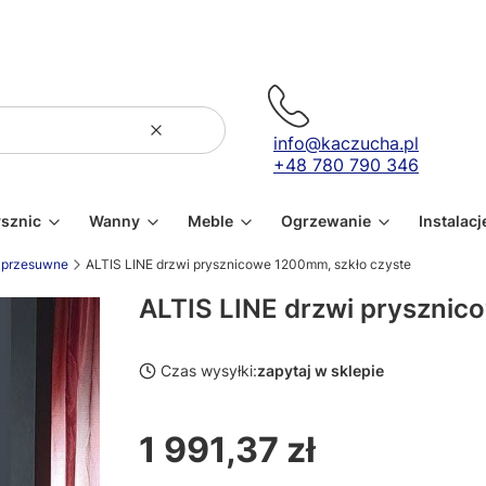
Wyczyść
Szukaj
info@kaczucha.pl
+48 780 790 346
ysznic
Wanny
Meble
Ogrzewanie
Instalacj
przesuwne
ALTIS LINE drzwi prysznicowe 1200mm, szkło czyste
ALTIS LINE drzwi prysznic
Czas wysyłki:
zapytaj w sklepie
1 991,37 zł
Cena