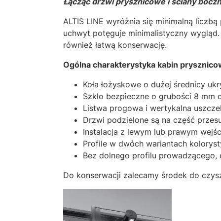
Łącząc drzwi prysznicowe i ściany boczn
ALTIS LINE wyróżnia się minimalną liczbą 
uchwyt potęguje minimalistyczny wygląd.
również łatwą konserwację.
Ogólna charakterystyka kabin prysznicow
Koła łożyskowe o dużej średnicy ukry
Szkło bezpieczne o grubości 8 mm o
Listwa progowa i wertykalna uszcz
Drzwi podzielone są na część przesu
Instalacja z lewym lub prawym wejś
Profile w dwóch wariantach kolorys
Bez dolnego profilu prowadzącego, 
Do konserwacji zalecamy środek do czys