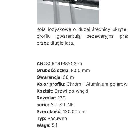
Koła łożyskowe o dużej średnicy ukryte
profilu gwarantują bezawaryjną pra
przez długie lata.
AN:
8590913825255
Grubość szkła:
8.00 mm
Gwarancja:
36 m
Kolor profilu:
Chrom - Aluminium polerow
Kształt:
Drzwi do wnęki
Rozmiar:
120
seria:
ALTIS LINE
Szerokość:
120.00 cm
Typ:
Posuwne
Waga:
54