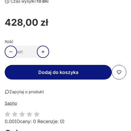
Czas wysyłki:
10 dni
428,00 zł
Cena
Ilość
szt
Dodaj do koszyka
Zapytaj o produkt
Sapho
0.00
(Oceny: 0 Recenzje: 0)