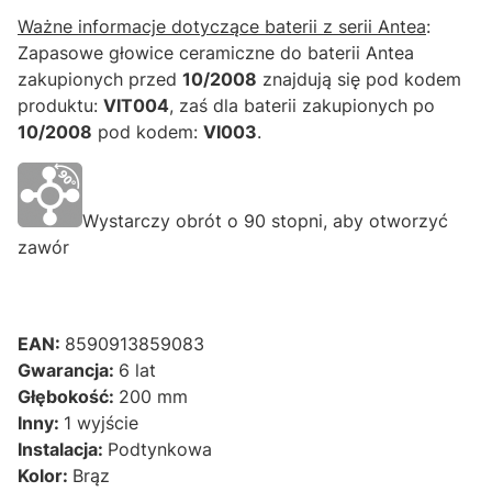
Ważne informacje dotyczące baterii z serii Antea
:
Zapasowe głowice ceramiczne do baterii Antea
zakupionych przed
10/2008
znajdują się pod kodem
produktu:
VIT004
, zaś dla baterii zakupionych po
10/2008
pod kodem:
VI003
.
Wystarczy obrót o 90 stopni, aby otworzyć
zawór
EAN:
8590913859083
Gwarancja:
6 lat
Głębokość:
200 mm
Inny:
1 wyjście
Instalacja:
Podtynkowa
Kolor:
Brąz