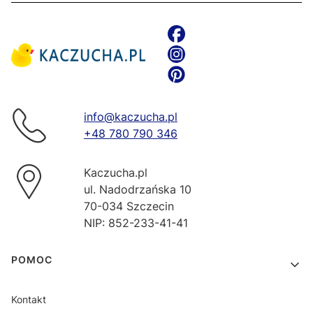
info@kaczucha.pl
+48 780 790 346
Kaczucha.pl
ul. Nadodrzańska 10
70-034 Szczecin
NIP: 852-233-41-41
Linki w stopce
POMOC
Kontakt