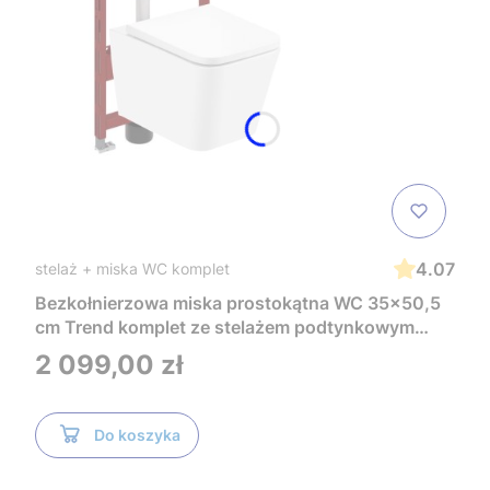
4.07
stelaż + miska WC komplet
Bezkołnierzowa miska prostokątna WC 35x50,5
cm Trend komplet ze stelażem podtynkowym
Tece i czarnym przyciskiem TeceNow
Cena
2 099,00 zł
TR2216+Tece
Do koszyka