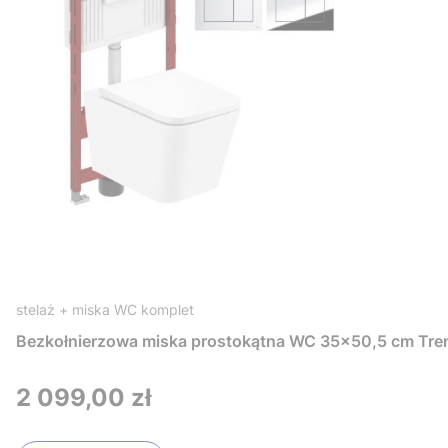
stelaż + miska WC komplet
Bezkołnierzowa miska prostokątna WC 35x50,5 cm Tre
Cena
2 099,00 zł