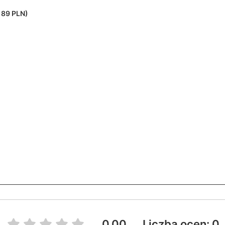
189 PLN)
0.00
Liczba ocen: 0