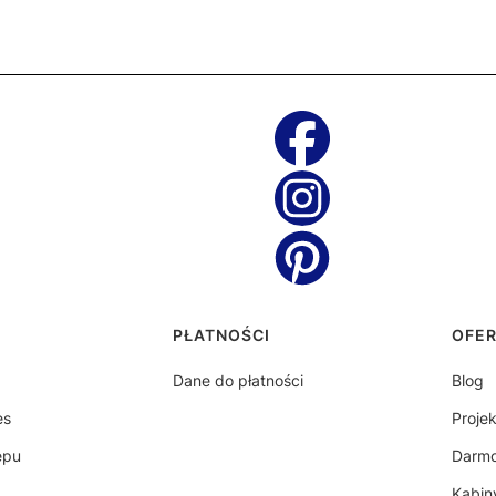
topce
PŁATNOŚCI
OFE
Dane do płatności
Blog
es
Proje
epu
Darm
Kabin