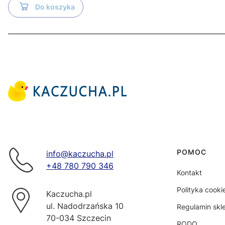
Do koszyka
Linki w s
POMOC
info@kaczucha.pl
+48 780 790 346
Kontakt
Polityka cooki
Kaczucha.pl
ul. Nadodrzańska 10
Regulamin skl
70-034 Szczecin
RODO