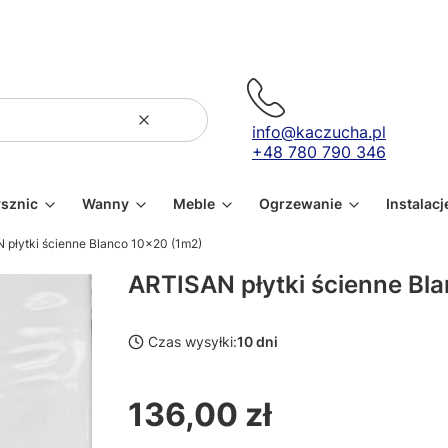
Wyczyść
Szukaj
info@kaczucha.pl
+48 780 790 346
ysznic
Wanny
Meble
Ogrzewanie
Instalacj
 płytki ścienne Blanco 10x20 (1m2)
ARTISAN płytki ścienne Bl
Czas wysyłki:
10 dni
136,00 zł
Cena