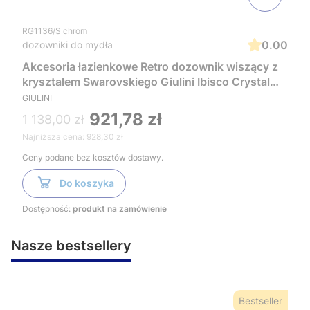
RG1136/S chrom
0.00
dozowniki do mydła
Akcesoria łazienkowe Retro dozownik wiszący z
kryształem Swarovskiego Giulini Ibisco Crystal
RG1136/S chrom
GIULINI
921,78 zł
1 138,00 zł
Najniższa cena:
928,30 zł
Ceny podane bez kosztów dostawy.
Do koszyka
Dostępność:
produkt na zamówienie
Nasze bestsellery
Bestseller