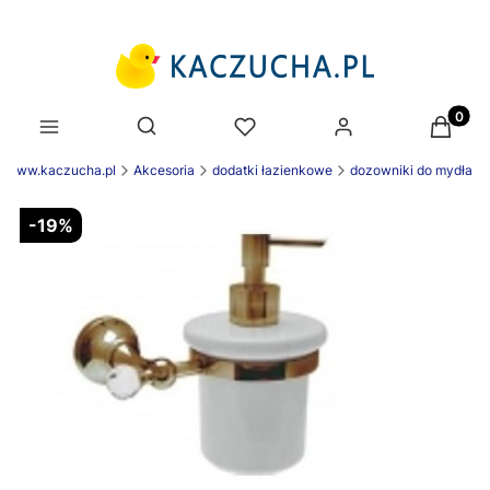
Produk
Otwórz wyszukiwarkę
k www.kaczucha.pl
Akcesoria
dodatki łazienkowe
dozowniki do mydła
-19%