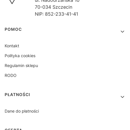
ul. Nadodrzańska 10
70-034 Szczecin
NIP: 852-233-41-41
Linki w stopce
POMOC
Kontakt
Polityka cookies
Regulamin sklepu
RODO
PŁATNOŚCI
Dane do płatności