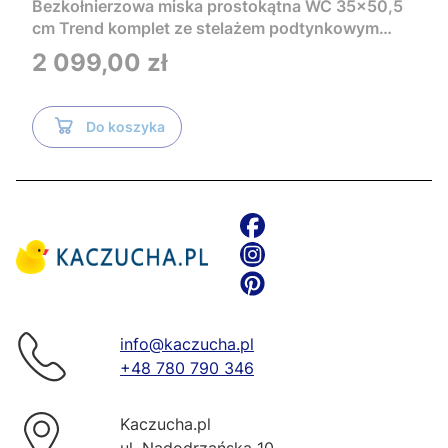
Bezkołnierzowa miska prostokątna WC 35x50,5
cm Trend komplet ze stelażem podtynkowym
Tece i czarnym przyciskiem TeceNow
Cena
2 099,00 zł
TR2216+Tece
Do koszyka
info@kaczucha.pl
+48 780 790 346
Kaczucha.pl