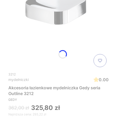
3212
0.00
mydelniczki
Akcesoria łazienkowe mydelniczka Gedy seria
Outline 3212
GEDY
325,80 zł
362,00 zł
Najniższa cena:
293,22 zł