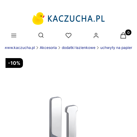
Produk
Otwórz wyszukiwarkę
ek www.kaczucha.pl
Akcesoria
dodatki łazienkowe
uchwyty na papier
-10%