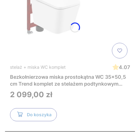
4.07
stelaż + miska WC komplet
Bezkołnierzowa miska prostokątna WC 35x50,5
cm Trend komplet ze stelażem podtynkowym
Tece i czarnym przyciskiem TeceNow
Cena
2 099,00 zł
TR2216+Tece
Do koszyka