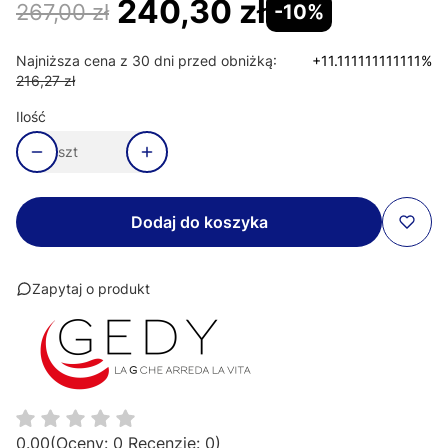
240,30 zł
267,00 zł
-10%
Najniższa cena z 30 dni przed obniżką:
+11.111111111111%
216,27 zł
Ilość
szt
Dodaj do koszyka
Zapytaj o produkt
0.00
(Oceny: 0 Recenzje: 0)