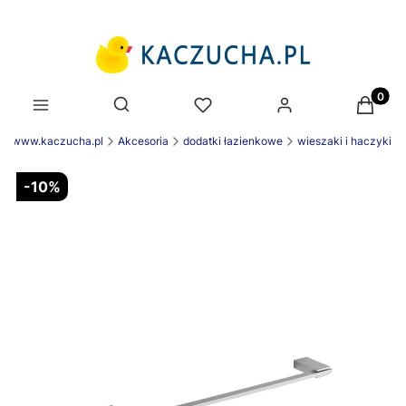
Produk
Otwórz wyszukiwarkę
ek www.kaczucha.pl
Akcesoria
dodatki łazienkowe
wieszaki i haczyki
-10%