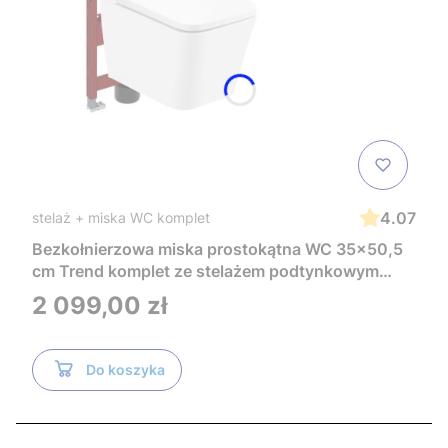
4.07
stelaż + miska WC komplet
Bezkołnierzowa miska prostokątna WC 35x50,5
cm Trend komplet ze stelażem podtynkowym
Tece i czarnym przyciskiem TeceNow
Cena
2 099,00 zł
TR2216+Tece
Do koszyka