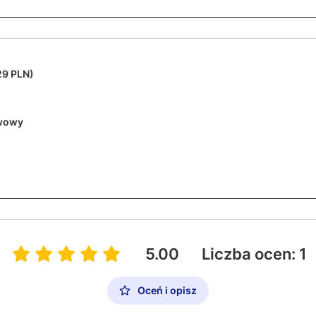
29 PLN)
wowy
5.00
Liczba ocen: 1
Oceń i opisz