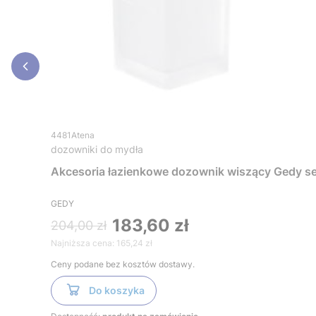
4481Atena
dozowniki do mydła
Akcesoria łazienkowe dozownik wiszący Gedy se
GEDY
183,60 zł
204,00 zł
Najniższa cena:
165,24 zł
Ceny podane bez kosztów dostawy.
Do koszyka