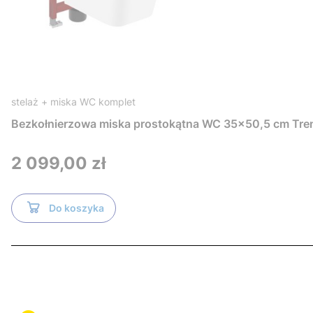
stelaż + miska WC komplet
Bezkołnierzowa miska prostokątna WC 35x50,5 cm Tre
Cena
2 099,00 zł
Do koszyka