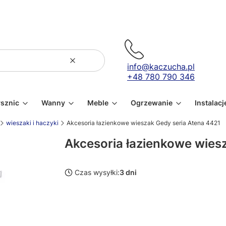
Wyczyść
Szukaj
info@kaczucha.pl
+48 780 790 346
ysznic
Wanny
Meble
Ogrzewanie
Instalacj
wieszaki i haczyki
Akcesoria łazienkowe wieszak Gedy seria Atena 4421
Akcesoria łazienkowe wies
Czas wysyłki:
3 dni
Wybierz wariant produktu:
Poszczególne warianty mogą różnić się ceną