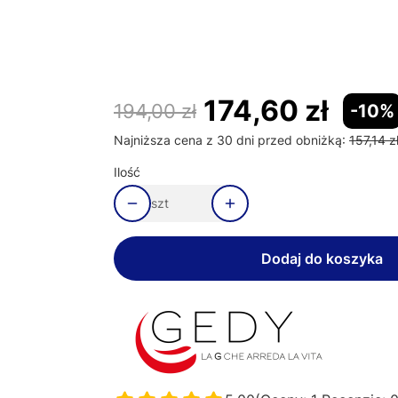
*
Długość
Wybierz
174,60 zł
194,00 zł
-10%
Najniższa cena z 30 dni przed obniżką:
157,14 z
Ilość
szt
Dodaj do koszyka