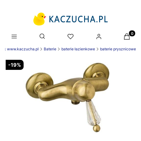
Produk
Otwórz wyszukiwarkę
enek www.kaczucha.pl
Baterie
baterie łazienkowe
baterie prysznicowe
-19%