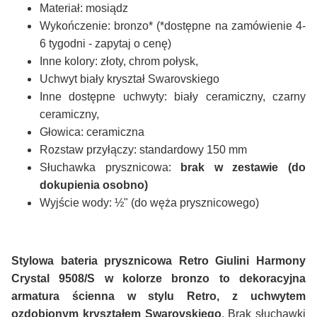
Materiał: mosiądz
Wykończenie: bronzo* (*dostępne na zamówienie 4-
6 tygodni - zapytaj o cenę)
Inne kolory: złoty, chrom połysk,
Uchwyt biały kryształ Swarovskiego
Inne dostępne uchwyty: biały ceramiczny, czarny
ceramiczny,
Głowica: ceramiczna
Rozstaw przyłączy: standardowy 150 mm
Słuchawka prysznicowa:
brak w zestawie (do
dokupienia osobno)
Wyjście wody: ½" (do węża prysznicowego)
Stylowa bateria prysznicowa Retro Giulini Harmony
Crystal 9508/S w kolorze bronzo to dekoracyjna
armatura ścienna w stylu Retro, z uchwytem
ozdobionym kryształem Swarovskiego
. Brak słuchawki