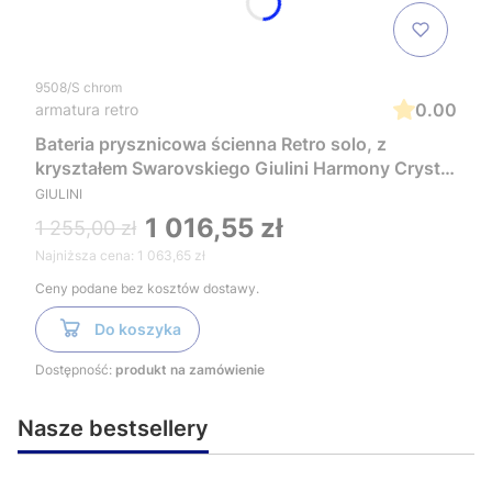
9508/S chrom
0.00
armatura retro
Bateria prysznicowa ścienna Retro solo, z
kryształem Swarovskiego Giulini Harmony Crystal
9508/S chrom
GIULINI
1 016,55 zł
1 255,00 zł
Najniższa cena:
1 063,65 zł
Ceny podane bez kosztów dostawy.
Do koszyka
Dostępność:
produkt na zamówienie
Nasze bestsellery