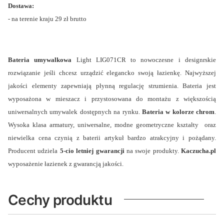
Dostawa:
- na terenie kraju 29 zł brutto
Bateria umywalkowa
Light LIG071CR to nowoczesne i designrskie
rozwiązanie jeśli chcesz urządzić elegancko swoją łazienkę. Najwyższej
jakości elementy zapewniają płynną regulację strumienia. Bateria jest
wyposażona w mieszacz i przystosowana do montażu z większością
uniwersalnych umywalek dostępnych na rynku.
Bateria w kolorze chrom
.
Wysoka klasa armatury, uniwersalne, modne geometryczne kształty oraz
niewielka cena czynią z baterii artykuł bardzo atrakcyjny i pożądany.
Producent udziela
5-cio letniej gwarancji
na swoje produkty.
Kaczucha.pl
wyposażenie łazienek z gwarancją jakości.
Cechy produktu