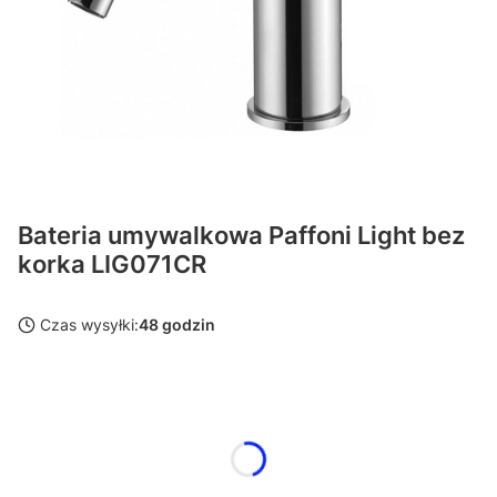
Bateria umywalkowa Paffoni Light bez
korka LIG071CR
Czas wysyłki:
48 godzin
Wybierz wariant produktu:
Poszczególne warianty mogą różnić się ceną
Kolor
Opcjonalne