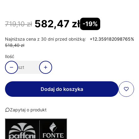
Wybierz
582,47 zł
719,10 zł
-19%
Najniższa cena z 30 dni przed obniżką:
+12.359182098765%
518,40 zł
Ilość
szt
Dodaj do koszyka
Zapytaj o produkt