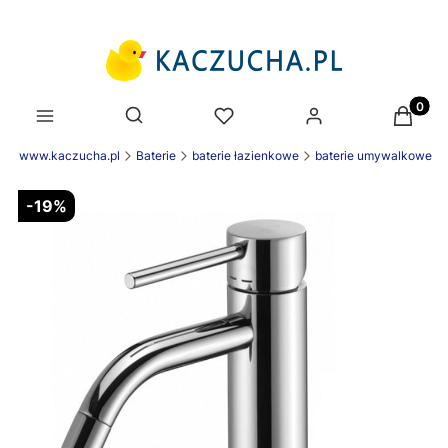
Produk
Otwórz wyszukiwarkę
nek www.kaczucha.pl
Baterie
baterie łazienkowe
baterie umywalkowe
-19%