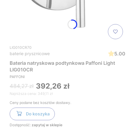
LIG010CR70
5.00
baterie prysznicowe
Bateria natryskowa podtynkowa Paffoni Light
LIG010CR
PAFFONI
392,26 zł
484,27 zł
Najniższa cena:
349,11 zł
Ceny podane bez kosztów dostawy.
Do koszyka
Dostępność:
zapytaj w sklepie