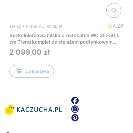
4.07
stelaż + miska WC komplet
Bezkołnierzowa miska prostokątna WC 35x50,5
cm Trend komplet ze stelażem podtynkowym
Tece i czarnym przyciskiem TeceNow
Cena
2 099,00 zł
TR2216+Tece
Do koszyka