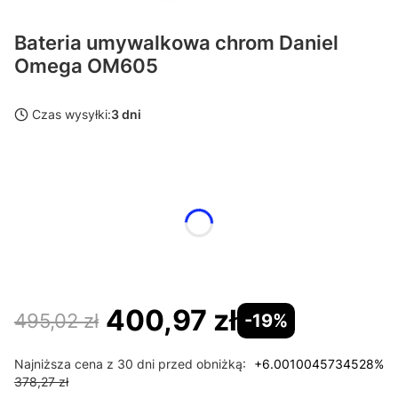
Bateria umywalkowa chrom Daniel
Omega OM605
Czas wysyłki:
3 dni
Wybierz wariant produktu:
Poszczególne warianty mogą różnić się ceną
Kolor
Opcjonalne
Wybierz
400,97 zł
495,02 zł
-19%
Najniższa cena z 30 dni przed obniżką:
+6.0010045734528%
378,27 zł