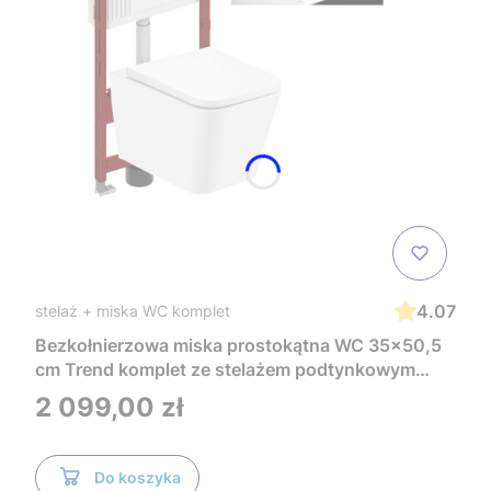
4.07
stelaż + miska WC komplet
Bezkołnierzowa miska prostokątna WC 35x50,5
cm Trend komplet ze stelażem podtynkowym
Tece i czarnym przyciskiem TeceNow
Cena
2 099,00 zł
TR2216+Tece
Do koszyka