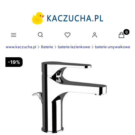
Produk
Otwórz wyszukiwarkę
nek www.kaczucha.pl
Baterie
baterie łazienkowe
baterie umywalkowe
-19%