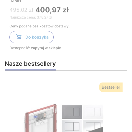
DANIEL
400,97 zł
495,02 zł
Najniższa cena:
378,27 zł
Ceny podane bez kosztów dostawy.
Do koszyka
Dostępność:
zapytaj w sklepie
Nasze bestsellery
Bestseller