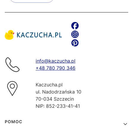
info@kaczucha.pl
+48 780 790 346
Kaczucha.pl
ul. Nadodrzańska 10
70-034 Szczecin
NIP: 852-233-41-41
Linki w stopce
POMOC