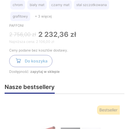
stal szczotkowana
chrom
biały mat
czarny mat
stal szczotkowana
grafitowy
+ 3 więcej
PAFFONI
2 232,36 zł
2 756,00 zł
Najniższa cena:
2 106,00 zł
Ceny podane bez kosztów dostawy.
Do koszyka
Dostępność:
zapytaj w sklepie
Nasze bestsellery
Bestseller