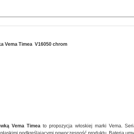
rka Vema Timea V16050 chrom
ewką Vema Timea
to propozycja włoskiej marki Vema. Seria
iej płaskimi podkreślającymi nowoczesność produktu. Bateria