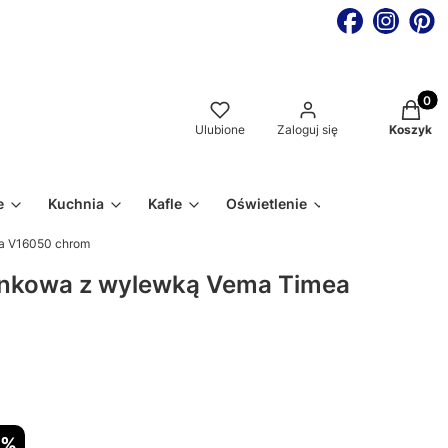
Produkt
Ulubione
Zaloguj się
Koszyk
e
Kuchnia
Kafle
Oświetlenie
a V16050 chrom
ynkowa z wylewką Vema Timea
9%