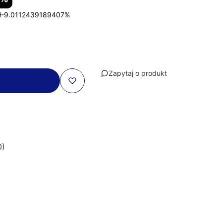
ł
-9.0112439189407%
Zapytaj o produkt
0)