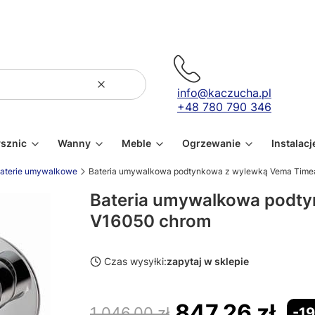
Wyczyść
Szukaj
info@kaczucha.pl
+48 780 790 346
ysznic
Wanny
Meble
Ogrzewanie
Instalacj
aterie umywalkowe
Bateria umywalkowa podtynkowa z wylewką Vema Time
Bateria umywalkowa podt
V16050 chrom
Czas wysyłki:
zapytaj w sklepie
847,26 zł
1 046,00 zł
-1