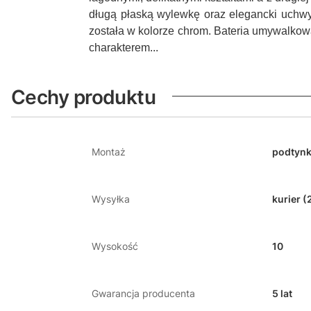
długą płaską wylewkę oraz elegancki uchwyt
została w kolorze chrom. Bateria umywalko
charakterem...
Cechy produktu
Montaż
podtyn
Wysyłka
kurier (
Wysokość
10
Gwarancja producenta
5 lat