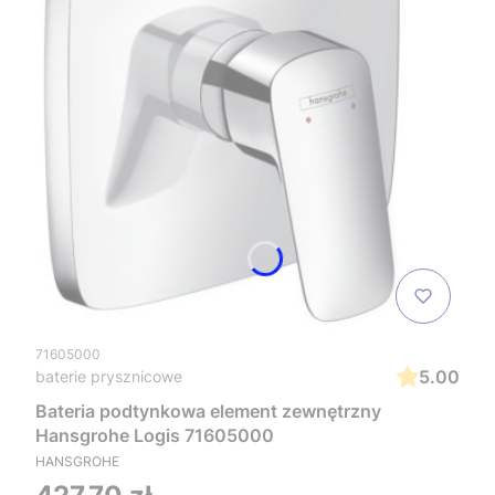
71605000
5.00
baterie prysznicowe
Bateria podtynkowa element zewnętrzny
Hansgrohe Logis 71605000
HANSGROHE
Cena