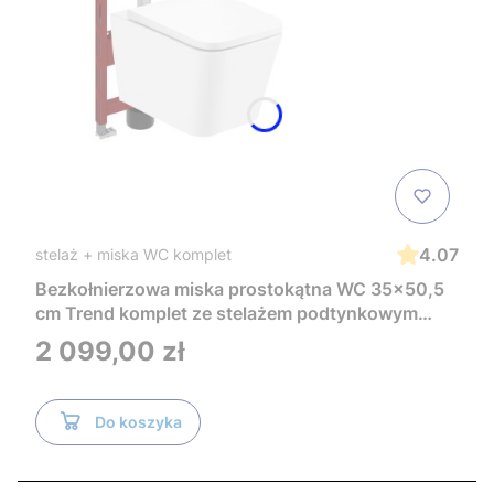
4.07
stelaż + miska WC komplet
Bezkołnierzowa miska prostokątna WC 35x50,5
cm Trend komplet ze stelażem podtynkowym
Tece i czarnym przyciskiem TeceNow
Cena
2 099,00 zł
TR2216+Tece
Do koszyka