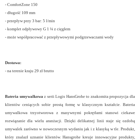
- ComfortZone 150
- długość 109 mm
- przepływ przy 3 bar: 5 l/min
- komplet odpływowy G 1 ¼ z cięgłem
- może współpracować z przepływowymi podgrzewaczami wody
Dostawa:
- na terenie kraju 29 zł brutto
Bateria umywalkowa
z serii Logis HansGrohe to znakomita propozycja dla
klientów ceniących sobie prostą formę w klasycznym kształcie. Bateria
umywalkowa trzyotworowa z masywnymi pokrętłami stanowi ciekawe
rozwiązanie dla wielu aranżacji. Dzięki delikatnej linii staje się ozdobą
umywalek zarówno w nowoczesnym wydaniu jak i z klasyką w tle. Produkt,
który znalazł uznanie klientów. Hansgrohe kreuje innowacyjne produkty,