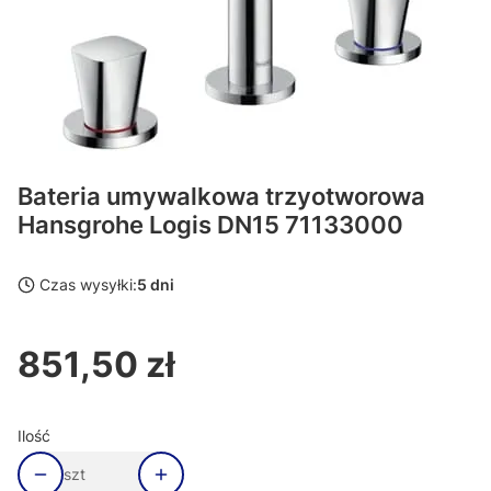
Bateria umywalkowa trzyotworowa
Hansgrohe Logis DN15 71133000
Czas wysyłki:
5 dni
851,50 zł
Cena
Ilość
szt