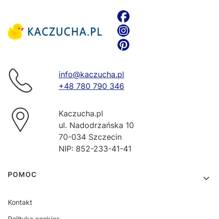
info@kaczucha.pl
+48 780 790 346
Kaczucha.pl
ul. Nadodrzańska 10
70-034 Szczecin
NIP: 852-233-41-41
Linki w stopce
POMOC
Kontakt
Polityka cookies