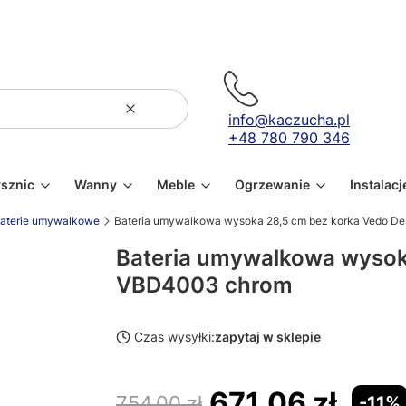
Wyczyść
Szukaj
info@kaczucha.pl
+48 780 790 346
ysznic
Wanny
Meble
Ogrzewanie
Instalacj
aterie umywalkowe
Bateria umywalkowa wysoka 28,5 cm bez korka Vedo 
Bateria umywalkowa wysok
VBD4003 chrom
Czas wysyłki:
zapytaj w sklepie
671,06 zł
754,00 zł
-11%