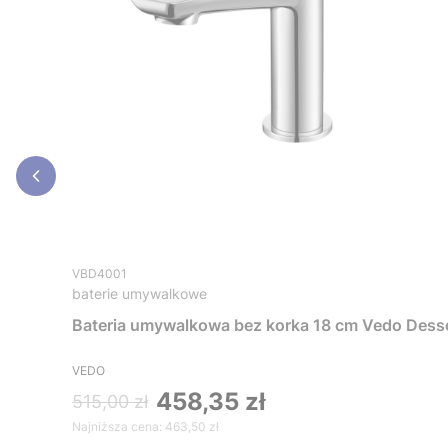
VBD4001
baterie umywalkowe
Bateria umywalkowa bez korka 18 cm Vedo De
VEDO
458,35 zł
515,00 zł
Najniższa cena:
463,50 zł