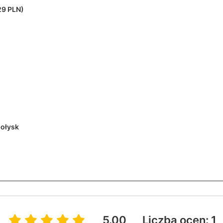
29 PLN)
ołysk
5.00
Liczba ocen: 1