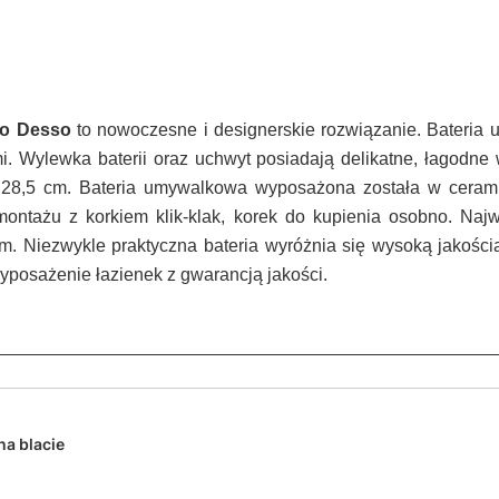
o Desso
to nowoczesne i designerskie rozwiązanie. Bateria 
. Wylewka baterii oraz uchwyt posiadają delikatne, łagodne 
28,5 cm. Bateria umywalkowa wyposażona została w ceramic
ontażu z korkiem klik-klak, korek do kupienia osobno. Najw
om. Niezwykle praktyczna bateria wyróżnia się wysoką jakości
posażenie łazienek z gwarancją jakości.
na blacie