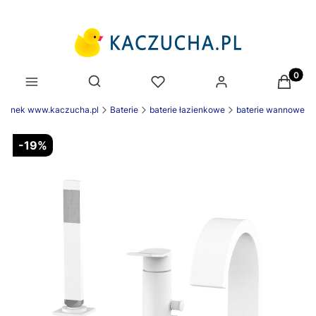
Produk
Otwórz wyszukiwarkę
zienek www.kaczucha.pl
Baterie
baterie łazienkowe
baterie wannowe
-19%