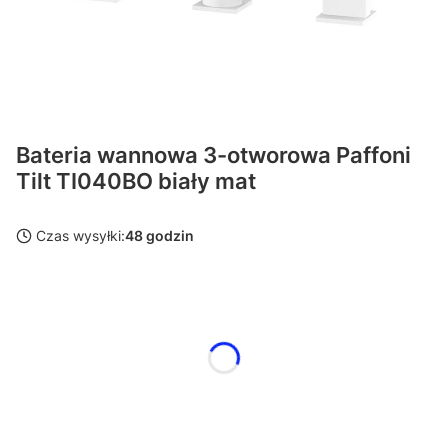
Bateria wannowa 3-otworowa Paffoni
Tilt TI040BO biały mat
Czas wysyłki:
48 godzin
Wybierz wariant produktu:
Poszczególne warianty mogą różnić się ceną
Kolor
Opcjonalne
Wybierz