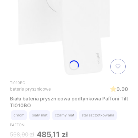
TI010BO
0.00
baterie prysznicowe
Biała bateria prysznicowa podtynkowa Paffoni Tilt
TI010BO
chrom
biały mat
czarny mat
stal szczotkowana
PAFFONI
485,11 zł
598,90 zł