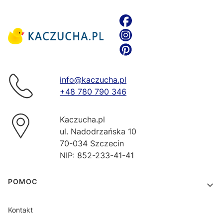
info@kaczucha.pl
+48 780 790 346
Kaczucha.pl
ul. Nadodrzańska 10
70-034 Szczecin
NIP: 852-233-41-41
Linki w stopce
POMOC
Kontakt