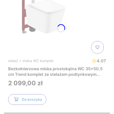
4.07
stelaż + miska WC komplet
Bezkołnierzowa miska prostokątna WC 35x50,5
cm Trend komplet ze stelażem podtynkowym
Tece i czarnym przyciskiem TeceNow
Cena
2 099,00 zł
TR2216+Tece
Do koszyka