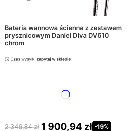
Bateria wannowa ścienna z zestawem
prysznicowym Daniel Diva DV610
chrom
Czas wysyłki:
zapytaj w sklepie
Wybierz wariant produktu:
Poszczególne warianty mogą różnić się ceną
*
Wykończenia
Wybierz
1 900,94 zł
2 346,84 zł
-19%