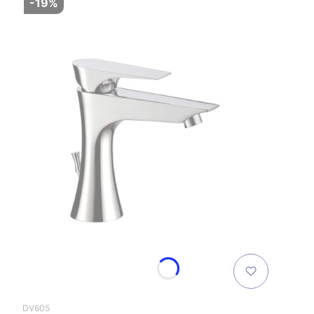
-19%
DV605