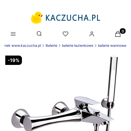
Produk
Otwórz wyszukiwarkę
zienek www.kaczucha.pl
Baterie
baterie łazienkowe
baterie wannowe
-19%