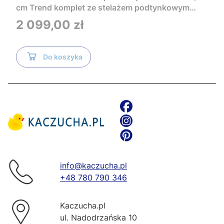
cm Trend komplet ze stelażem podtynkowym
Tece i czarnym przyciskiem TeceNow
Cena
2 099,00 zł
TR2216+Tece
Do koszyka
info@kaczucha.pl
+48 780 790 346
Kaczucha.pl
ul. Nadodrzańska 10